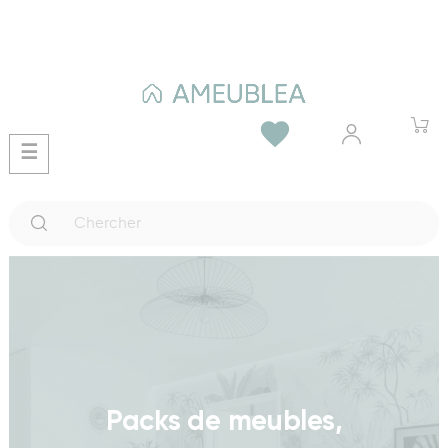
favorite
Basculer
☰
la
navigation
Packs de meubles,