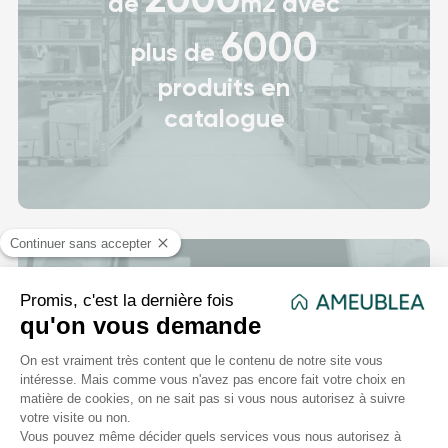
de
m2 avec
6000
plus de
produits en
catalogue
Un Ameublement
complet
:
Mobilier, décoration
d'intérieur, électroménager