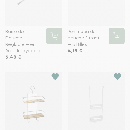
Barre de
Pommeau de
Douche
douche filtrant
Réglable — en
— à Billes
Acier Inoxydable
Prix
4,15 €
Prix
6,48 €
favorite
favorite