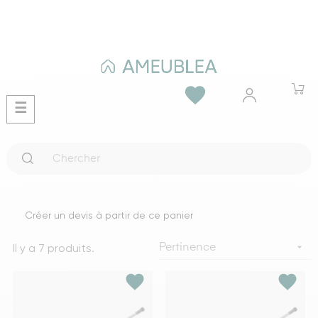
favorite
Basculer
☰
la
navigation
Créer un devis à partir de ce panier
Il y a 7 produits.

Pertinence
favorite
favorite