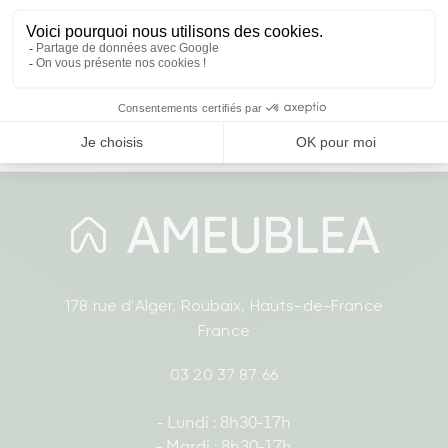
Acier Inoxydable
Prix
29,00 €
Affichage 1-7 de 7 article(s)
178 rue d'Alger, Roubaix, Hauts-de-France
France
03 20 37 87 66
- Lundi : 8h30-17h
- Mardi : 8h30-17h