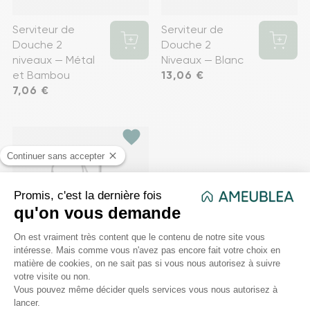
Serviteur de
Serviteur de
Douche 2
Douche 2
niveaux — Métal
Niveaux — Blanc
et Bambou
Prix
13,06 €
Prix
7,06 €
favorite
Colonne de
Douche — en