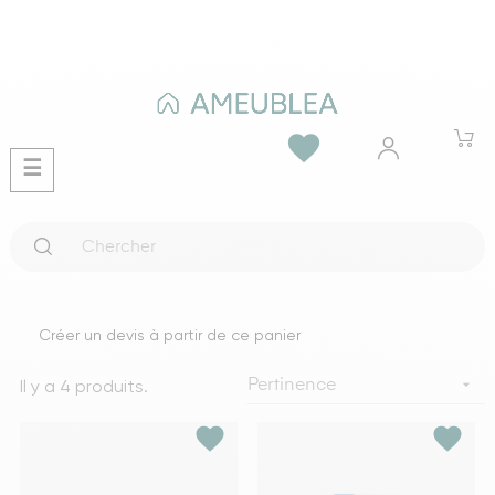
favorite
Basculer
☰
la
navigation
Créer un devis à partir de ce panier
Il y a 4 produits.

Pertinence
favorite
favorite