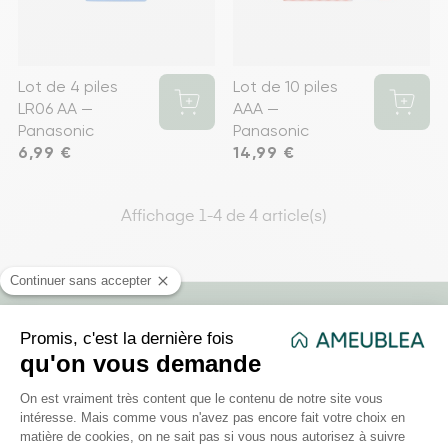
Lot de 4 piles
Lot de 10 piles
LR06 AA —
AAA —
Panasonic
Panasonic
Prix
6,99 €
Prix
14,99 €
Affichage 1-4 de 4 article(s)
178 rue d'Alger, Roubaix, Hauts-de-France
France