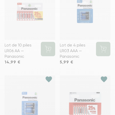
Lot de 10 piles
Lot de 4 piles
LR06 AA —
LR03 AAA —
Panasonic
Panasonic
Prix
14,99 €
Prix
5,99 €
favorite
favorite