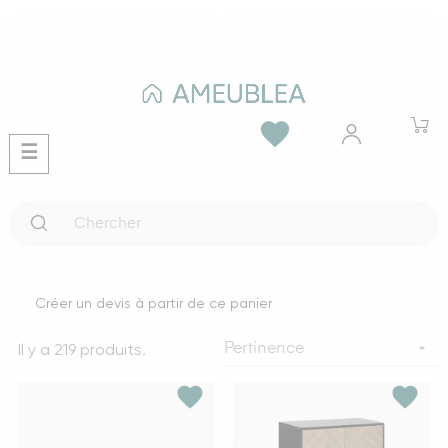
favorite
Basculer
☰
la
navigation
Créer un devis à partir de ce panier
Il y a 219 produits.

Pertinence
favorite
favorite