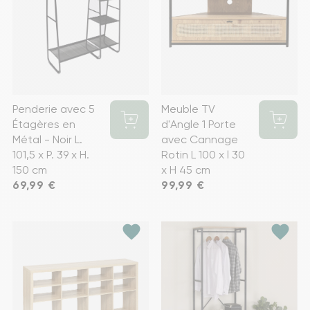
Penderie avec 5
Meuble TV
Étagères en
d'Angle 1 Porte
Métal - Noir L.
avec Cannage
101,5 x P. 39 x H.
Rotin L 100 x l 30
150 cm
x H 45 cm
Prix
69,99 €
Prix
99,99 €
favorite
favorite