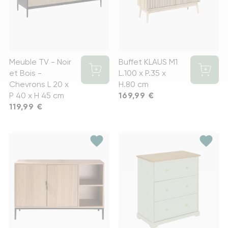
Meuble TV - Noir
Buffet KLAUS M1
et Bois -
L.100 x P.35 x
Chevrons L 20 x
H.80 cm
P 40 x H 45 cm
Prix
169,99 €
Prix
119,99 €
favorite
favorite