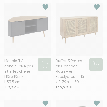
favorite
favorite
Meuble TV
Buffet 3 Portes
dangle LYNA gris
en Cannage
et effet chêne
Rotin - en
L115 x P55 x
Eucalyptus L. 115
H53,5 cm
x P. 39 x H. 70
Prix
119,99 €
Prix
169,99 €
favorite
favorite