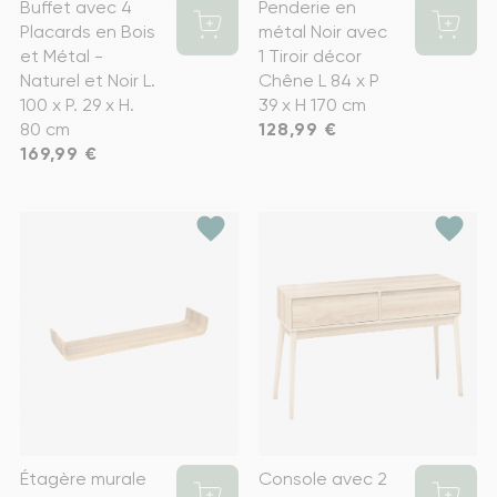
Buffet avec 4
Penderie en
Placards en Bois
métal Noir avec
et Métal -
1 Tiroir décor
Naturel et Noir L.
Chêne L 84 x P
100 x P. 29 x H.
39 x H 170 cm
80 cm
Prix
128,99 €
Prix
169,99 €
favorite
favorite
Étagère murale
Console avec 2