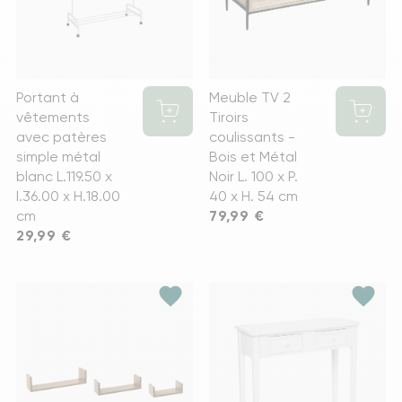
Portant à
Meuble TV 2
vêtements
Tiroirs
avec patères
coulissants -
simple métal
Bois et Métal
blanc L.119.50 x
Noir L. 100 x P.
l.36.00 x H.18.00
40 x H. 54 cm
cm
Prix
79,99 €
Prix
29,99 €
favorite
favorite