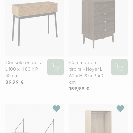
Console en bois
Commode 5
L 100 x H 80 x P
tiroirs - Noyer L
35 cm
60 x H 90 x P 40
Prix
89,99 €
cm
Prix
159,99 €
favorite
favorite