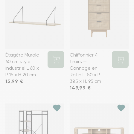
Étagère Murale
Chiffonnier 4
60 cm style
tiroirs —
industriel L 60 x
Cannage en
P 15 x H 20 cm
Rotin L. 50 x P.
Prix
15,99 €
39.5 x H. 95 cm
Prix
149,99 €
favorite
favorite