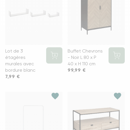
Lot de 3
Buffet Chevrons
étagères
- Noir L 80 x P
murales avec
40 x H 110 cm
bordure blanc
Prix
99,99 €
Prix
7,99 €
favorite
favorite