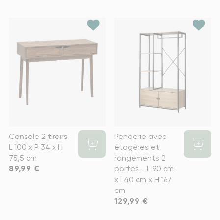
favorite
favorite
Console 2 tiroirs
Penderie avec
L 100 x P 34 x H
étagères et
75,5 cm
rangements 2
Prix
89,99 €
portes - L 90 cm
x l 40 cm x H 167
cm
Prix
129,99 €