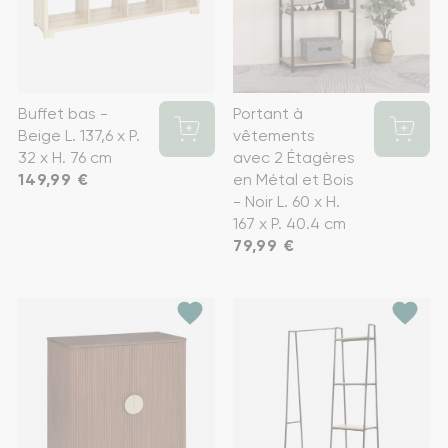
Buffet bas -
Portant à
Beige L. 137,6 x P.
vêtements
32 x H. 76 cm
avec 2 Étagères
Prix
149,99 €
en Métal et Bois
- Noir L. 60 x H.
167 x P. 40.4 cm
Prix
79,99 €
favorite
favorite