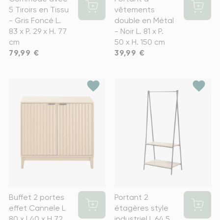
5 Tiroirs en Tissu
vêtements
- Gris Foncé L.
double en Métal
83 x P. 29 x H. 77
- Noir L. 81 x P.
cm
50 x H. 150 cm
Prix
79,99 €
Prix
39,99 €
favorite
favorite
Buffet 2 portes
Portant 2
effet Cannele L
étagères style
80 x l 40 x H 72
industriel L 64,5