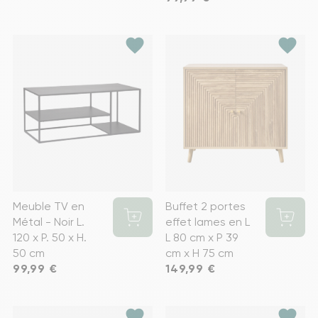
favorite
favorite
Meuble TV en
Buffet 2 portes
Métal - Noir L.
effet lames en L
120 x P. 50 x H.
L 80 cm x P 39
50 cm
cm x H 75 cm
Prix
99,99 €
Prix
149,99 €
favorite
favorite