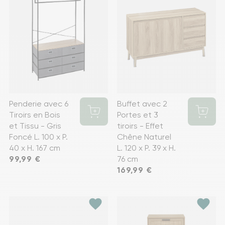
Penderie avec 6
Buffet avec 2
Tiroirs en Bois
Portes et 3
et Tissu - Gris
tiroirs - Effet
Foncé L. 100 x P.
Chêne Naturel
40 x H. 167 cm
L. 120 x P. 39 x H.
Prix
99,99 €
76 cm
Prix
169,99 €
favorite
favorite