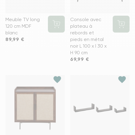
Meuble TV long
Console avec
120 cm MDF
plateau à
blanc
rebords et
Prix
89,99 €
pieds en métal
noir L 100 x l 30 x
H 90 cm
Prix
69,99 €
favorite
favorite