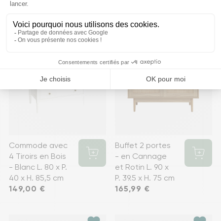
164,99 €
favorite
favorite
Commode avec
Buffet 2 portes
4 Tiroirs en Bois
- en Cannage
- Blanc L. 80 x P.
et Rotin L. 90 x
40 x H. 85,5 cm
P. 39.5 x H. 75 cm
Prix
149,00 €
Prix
165,99 €