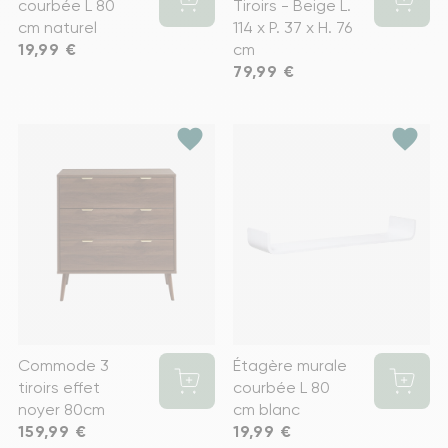
courbée L 80
Tiroirs - Beige L.
cm naturel
114 x P. 37 x H. 76
Prix
19,99 €
cm
Prix
79,99 €
favorite
favorite
Commode 3
Étagère murale
tiroirs effet
courbée L 80
noyer 80cm
cm blanc
Prix
159,99 €
Prix
19,99 €