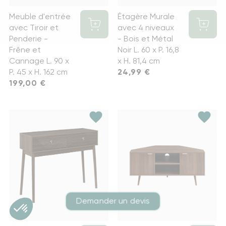
Meuble d'entrée
Étagère Murale
avec Tiroir et
avec 4 niveaux
Penderie -
- Bois et Métal
Frêne et
Noir L. 60 x P. 16,8
Cannage L. 90 x
x H. 81,4 cm
P. 45 x H. 162 cm
Prix
24,99 €
Prix
199,00 €
favorite
favorite
Demander un devis