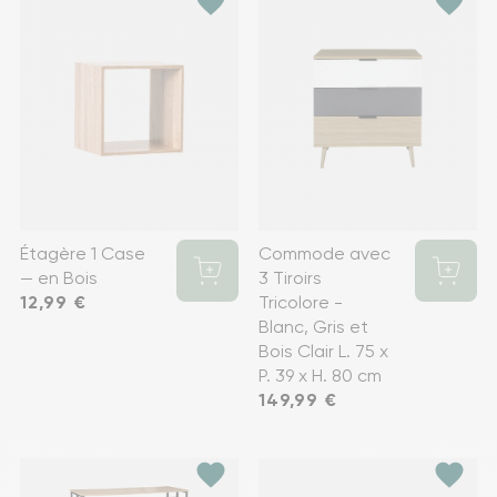
favorite
favorite
Étagère 1 Case
Commode avec
— en Bois
3 Tiroirs
Prix
12,99 €
Tricolore -
Blanc, Gris et
Bois Clair L. 75 x
P. 39 x H. 80 cm
Prix
149,99 €
favorite
favorite