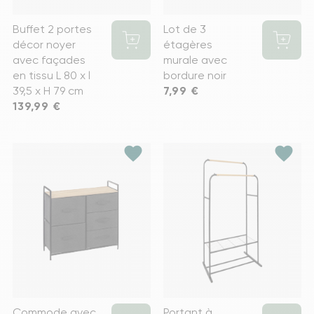
Buffet 2 portes
Lot de 3
décor noyer
étagères
avec façades
murale avec
en tissu L 80 x l
bordure noir
39,5 x H 79 cm
Prix
7,99 €
Prix
139,99 €
favorite
favorite
Commode avec
Portant à