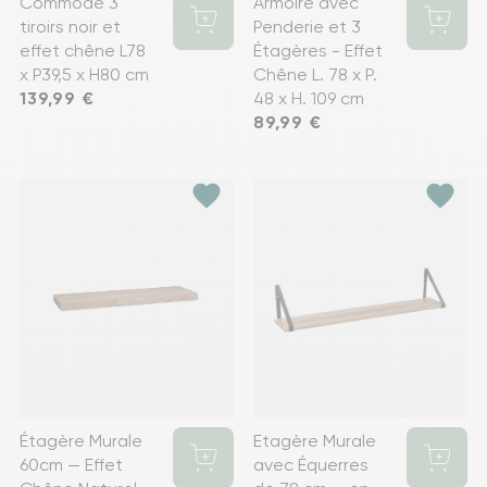
Commode 3
Armoire avec
tiroirs noir et
Penderie et 3
effet chêne L78
Étagères - Effet
x P39,5 x H80 cm
Chêne L. 78 x P.
Prix
139,99 €
48 x H. 109 cm
Prix
89,99 €
favorite
favorite
Étagère Murale
Etagère Murale
60cm — Effet
avec Équerres