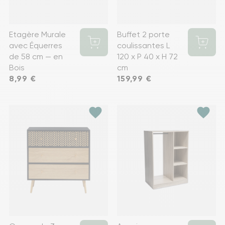
Etagère Murale
Buffet 2 porte
avec Équerres
coulissantes L
de 58 cm — en
120 x P 40 x H 72
Bois
cm
Prix
8,99 €
Prix
159,99 €
favorite
favorite