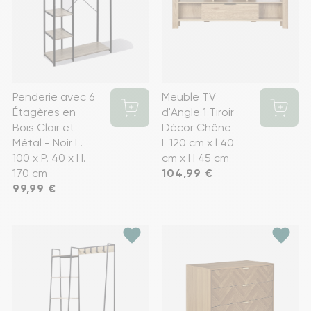
Penderie avec 6
Meuble TV
Étagères en
d'Angle 1 Tiroir
Bois Clair et
Décor Chêne -
Métal - Noir L.
L 120 cm x l 40
100 x P. 40 x H.
cm x H 45 cm
170 cm
Prix
104,99 €
Prix
99,99 €
favorite
favorite