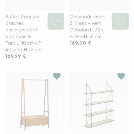
Buffet 2 portes
Commode avec
2 niches
3 Tiroirs - Vert
ouvertes effet
Céladon L. 72 x
bois rainure
P. 39 x H. 81 cm
Tara L 110 cm x P
Prix
169,00 €
40 cm x H 72 cm
Prix
169,99 €
favorite
favorite