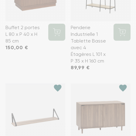
Buffet 2 portes
Penderie
L 80 x P 40 x H
Industrielle 1
85 cm
Tablette Basse
Prix
150,00 €
avec 4
Étagères L 101 x
P 35 x H 160 cm
Prix
89,99 €
favorite
favorite