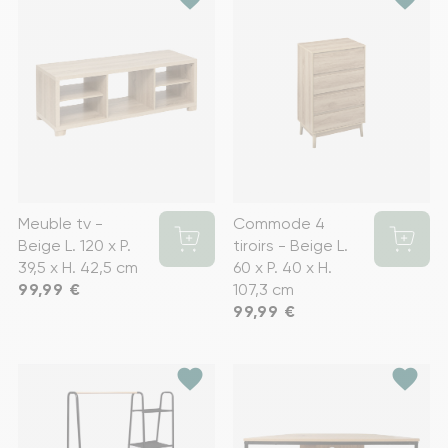
Meuble tv -
Commode 4
Beige L. 120 x P.
tiroirs - Beige L.
39,5 x H. 42,5 cm
60 x P. 40 x H.
Prix
99,99 €
107,3 cm
Prix
99,99 €
favorite
favorite