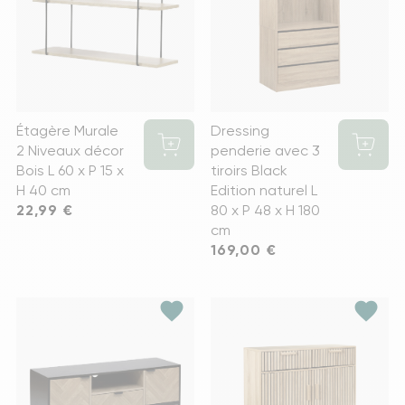
Étagère Murale
Dressing
2 Niveaux décor
penderie avec 3
Bois L 60 x P 15 x
tiroirs Black
H 40 cm
Edition naturel L
Prix
22,99 €
80 x P 48 x H 180
cm
Prix
169,00 €
favorite
favorite