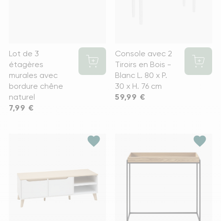
Lot de 3
Console avec 2
étagères
Tiroirs en Bois -
murales avec
Blanc L. 80 x P.
bordure chêne
30 x H. 76 cm
naturel
Prix
59,99 €
Prix
7,99 €
favorite
favorite