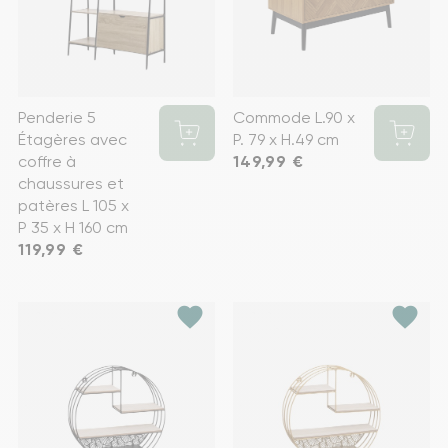
Penderie 5
Commode L.90 x
Étagères avec
P. 79 x H.49 cm
coffre à
Prix
149,99 €
chaussures et
patères L 105 x
P 35 x H 160 cm
Prix
119,99 €
favorite
favorite