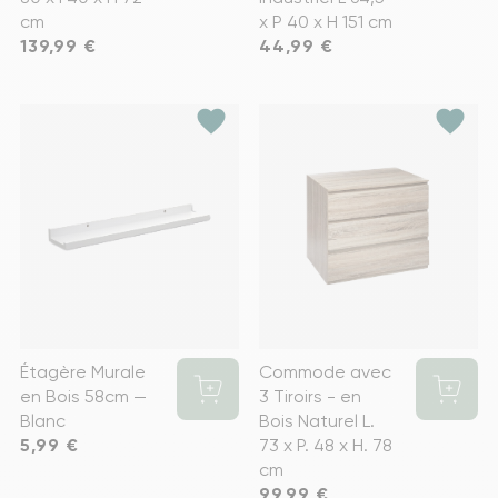
cm
x P 40 x H 151 cm
Prix
139,99 €
Prix
44,99 €
favorite
favorite
Étagère Murale
Commode avec
en Bois 58cm —
3 Tiroirs - en
Blanc
Bois Naturel L.
Prix
5,99 €
73 x P. 48 x H. 78
cm
Prix
99,99 €