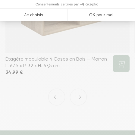
Étagère modulable 4 Cases en Bois — Marron
L. 67,5 x P. 32 x H. 67,5 cm
Prix
34,99 €
‹
›