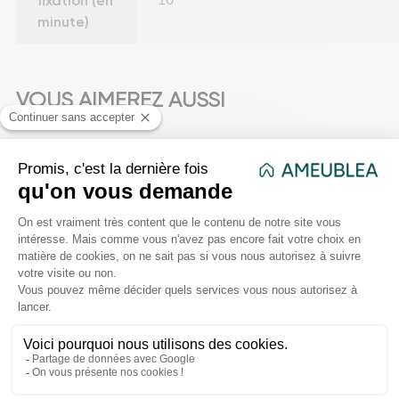
fixation (en
10
minute)
VOUS AIMEREZ AUSSI
favorite