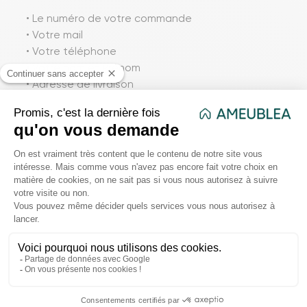
• Le numéro de votre commande
• Votre mail
• Votre téléphone
• Votre nom et Prénom
• Adresse de livraison
• Code postal
• Ville
• Détailler le SAV
• Nous faire parvenir plusieurs photos (De loin et
de près)
Une fois les éléments reçu, et si les réserves
figurent sur le bon de livraison du transporteur, un
conseillé prendra contact avec vous sous 72
heures.