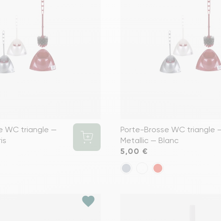
Voir tous le
e WC triangle —
Porte-Brosse WC triangle 
is
Metallic — Blanc
Prix
5,00 €
favorite