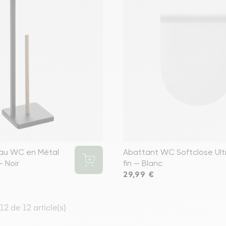
au WC en Métal
Abattant WC Softclose Ult
 Noir
fin — Blanc
Prix
29,99 €
12 de 12 article(s)