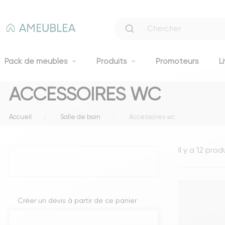
Pack de meubles
Produits
Promoteurs
L
ACCESSOIRES WC
Canapés
Accueil
Salle de bain
Accessoires wc
Canapés fixes 2 et 3 places
Clic-clacs et BZ
Il y a 12 prod
Canapés convertibles
Voir tous les canapés
Literie
Créer un devis à partir de ce panier
Lits