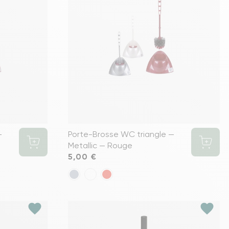
s meubles de rangements
—
Porte-Brosse WC triangle —
Metallic — Rouge
Prix
5,00 €
favorite
favorite