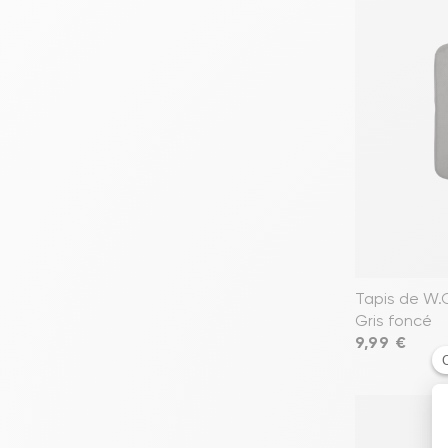
Tapis de W.
Gris foncé
Prix
9,99 €