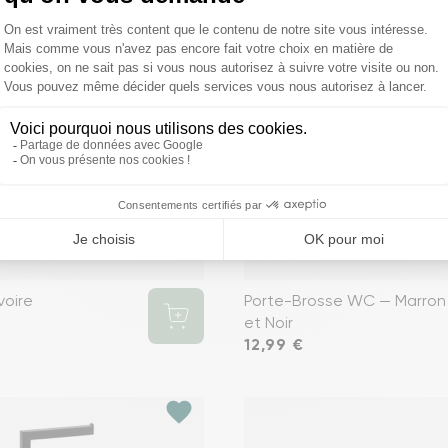
voire
Porte-Brosse WC — Marron
et Noir
Prix
12,99 €
favorite