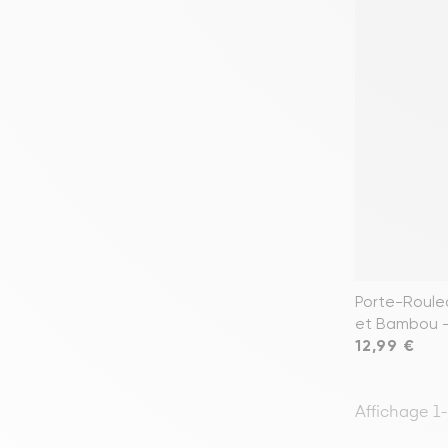
Porte-Roule
et Bambou —
Prix
12,99 €
Affichage 1-