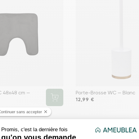
C 48x48 cm —
Porte-Brosse WC — Blanc
Prix
12,99 €
favorite