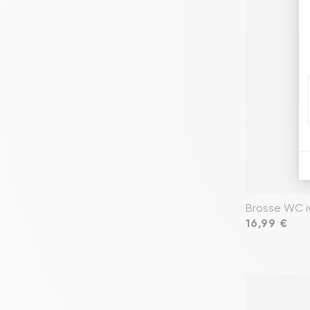
Brosse WC i
Prix
16,99 €