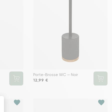
Porte-Brosse WC — Noir
Prix
12,99 €
favorite
favorite