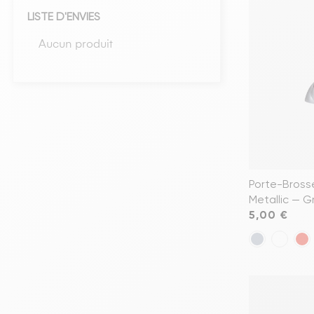
LISTE D'ENVIES
Têtes de lits
Aucun produit
Matelas
Voir toute la literie
Porte-Bross
Metallic — Gr
Prix
5,00 €