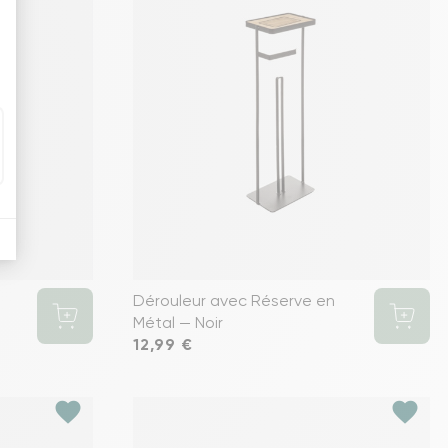
Dérouleur avec Réserve en
Métal — Noir
Prix
12,99 €
favorite
favorite