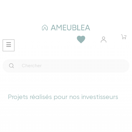
favorite
Basculer
☰
la
navigation
Projets réalisés pour nos investisseurs