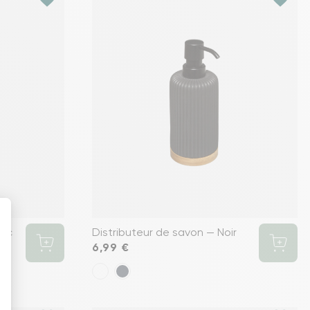
anc
Distributeur de savon — Noir
Prix
6,99 €