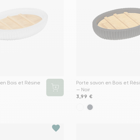
en Bois et Résine
Porte savon en Bois et Rés
— Noir
Prix
3,99 €
favorite