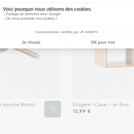
favorite
douche filtrant
Étagère 1 Case — en Bois
Prix
12,99 €