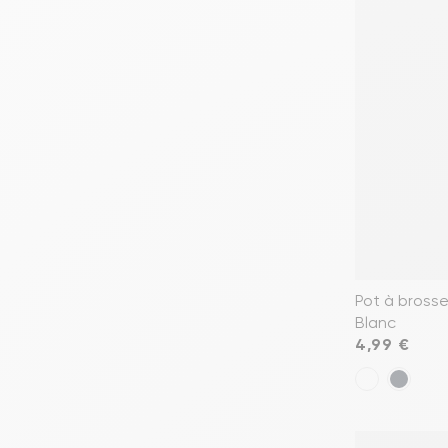
Pot à bross
Blanc
Prix
4,99 €