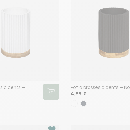
es à dents —
Pot à brosses à dents — No
Prix
4,99 €
favorite