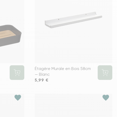
s meubles de rangements
Étagère Murale en Bois 58cm
— Blanc
Prix
5,99 €
favorite
favorite