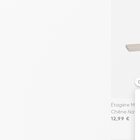
Étagère Mur
Chêne Natur
Prix
12,99 €