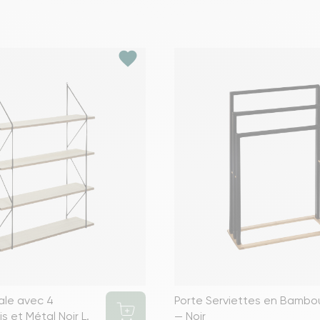
favorite
ale avec 4
Porte Serviettes en Bambo
s et Métal Noir L.
— Noir