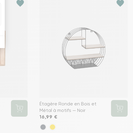
favorite
favorite
Étagère Ronde en Bois et
Métal à motifs — Noir
Prix
16,99 €