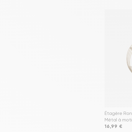
Étagère Ron
Métal à mot
Prix
16,99 €