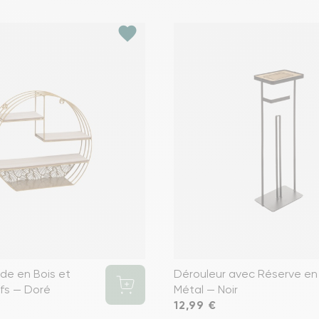
favorite
de en Bois et
Dérouleur avec Réserve en
ifs — Doré
Métal — Noir
Prix
12,99 €