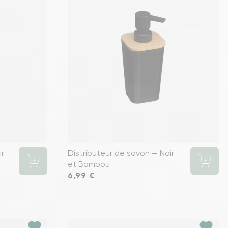
ir
Distributeur de savon — Noir
et Bambou
Prix
6,99 €
favorite
favorite