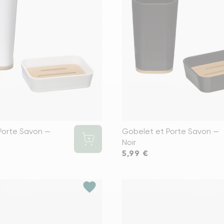
Voir tous le
Porte Savon —
Gobelet et Porte Savon —
Noir
Prix
5,99 €
favorite