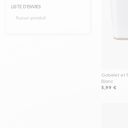
LISTE D'ENVIES
Têtes de lits
Aucun produit
Matelas
Voir toute la literie
Gobelet et 
Blanc
Prix
5,99 €