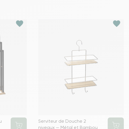
favorite
favorite
u
Serviteur de Douche 2
niveaux — Métal et Bambou