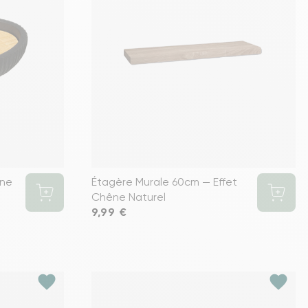
ine
Étagère Murale 60cm — Effet
Chêne Naturel
Prix
9,99 €
favorite
favorite