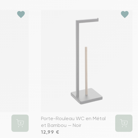
favorite
favorite
Porte-Rouleau WC en Métal
et Bambou — Noir
Prix
12,99 €