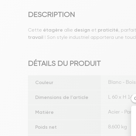
DESCRIPTION
Cette
étagère
allie
design
et
praticité
, parfa
travail
! Son style industriel apportera une touche
DÉTAILS DU PRODUIT
Couleur
Blanc - Bois
Dimensions de l'article
L 60 x H 148
Matière
Acier - Pann
Poids net
8.600 kg