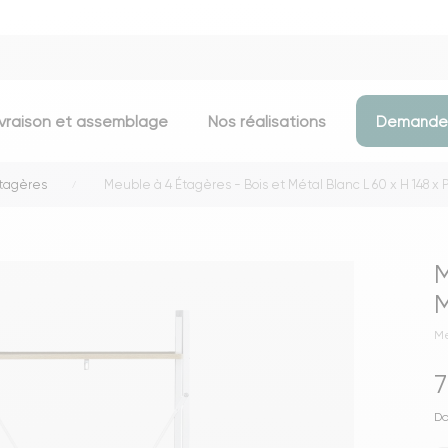
ivraison et assemblage
Nos réalisations
Demander
tagères
Meuble à 4 Étagères - Bois et Métal Blanc L 60 x H 148 x 
Assises
Meubles d
Chaises
Meubles TV
M
Tabourets & chaises de bar
Commodes
M
Bancs
Buffets
Me
Fauteuils
Consoles
7
Poufs
Étagères
Voir toutes les assises
Portants & D
Do