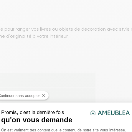
ite pour ranger vos livres ou objets de décoration avec style
 d'originalité à votre intérieur.
 x P 33 cm
eaux de particules