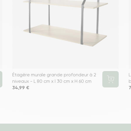
Étagère murale grande profondeur à 2
L
niveaux - L 80 cm x l 30 cm x H 60 cm
b
Prix
34,99 €
P
7