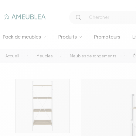
Pack de meubles
Produits
Promoteurs
L
Accueil
Meubles
Meubles de rangements
É
Canapés
Canapés fixes 2 et 3 places
Clic-clacs et BZ
Canapés convertibles
Voir tous les canapés
Literie
Lits