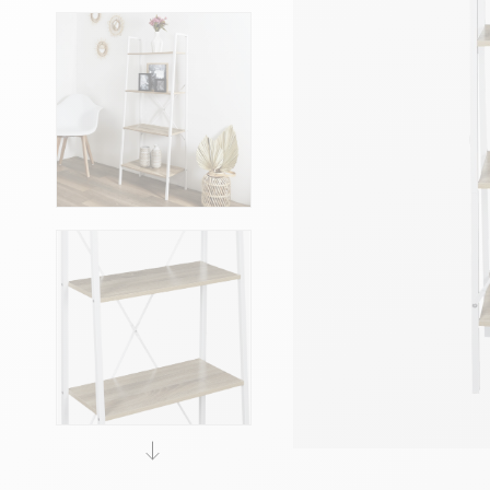
Têtes de lits
Matelas
Voir toute la literie