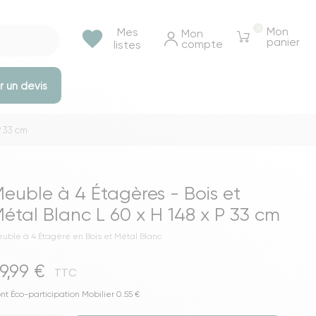
0
Mon
Mes
favorite
Mon 
panier
compte
listes
 un devis
P 33 cm
e rangements
Tables et bureaux
Tables à manger
euble à 4 Étagères - Bois et
Tables basse & appoints
étal Blanc L 60 x H 148 x P 33 cm
Tables de chevet
uble à 4 Étagère en Bois et Métal Blanc
Bureaux
9,99 €
Voir toutes les tables et bureaux
TTC
ressings
nt Éco-participation Mobilier 0.55 €