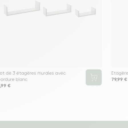
ot de 3 étagères murales avec
Etagère
ordure blanc
Prix
79,99 €
rix
,99 €