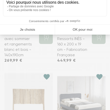
Cadre de lit
Matelas
avec sommier
Ressorts INÈS -
et rangements
160 x 200 x 19
blanc et bois -
cm - Fabrication
140x190cm
Française
Prix
269,99 €
Prix
449,99 €
favorite
favorite