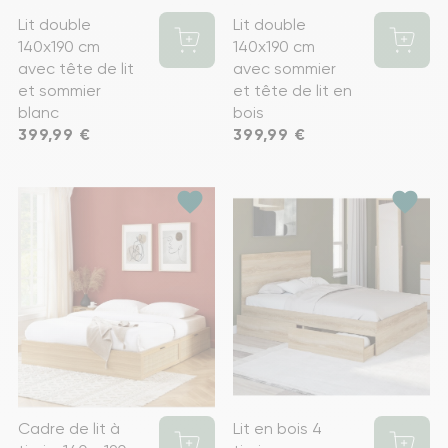
Lit double
Lit double
140x190 cm
140x190 cm
avec tête de lit
avec sommier
et sommier
et tête de lit en
blanc
bois
Prix
399,99 €
Prix
399,99 €
favorite
favorite
Cadre de lit à
Lit en bois 4