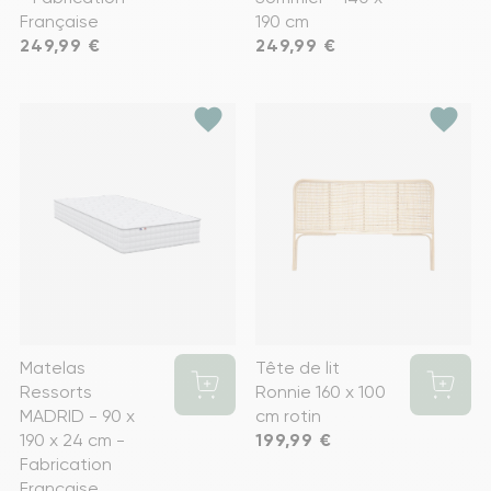
Française
190 cm
Prix
249,99 €
Prix
249,99 €
favorite
favorite
Matelas
Tête de lit
Ressorts
Ronnie 160 x 100
MADRID - 90 x
cm rotin
190 x 24 cm -
Prix
199,99 €
Fabrication
Française