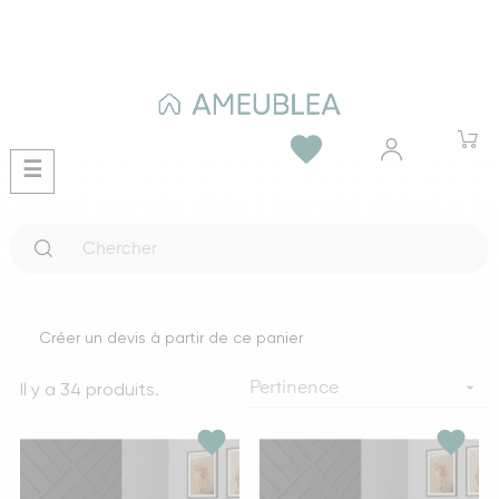
favorite
Basculer
☰
la
navigation
Créer un devis à partir de ce panier
Il y a 34 produits.

Pertinence
favorite
favorite