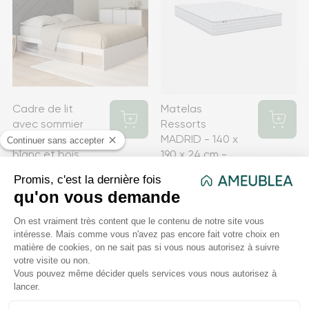
Cadre de lit
Matelas
avec sommier
Ressorts
et rangements
MADRID - 140 x
blanc et bois
190 x 24 cm -
façon hêtre -
Fabrication
140x190cm
Française
Prix
269,99 €
Prix
439,99 €
favorite
favorite