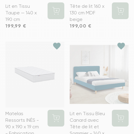
Lit en Tissu
Tête de lit 160 x
Taupe — 140 x
130 cm MDF
190 cm
beige
Prix
199,99 €
Prix
199,00 €
favorite
favorite
Matelas
Lit en Tissu Bleu
Ressorts INÈS -
Canard avec
90 x 190 x 19 cm
Tête de lit et
- Fabrication
Sommier - 140 x