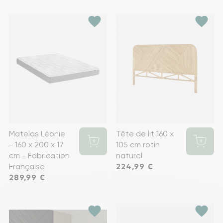
favorite
favorite
Matelas Léonie
Tête de lit 160 x
- 160 x 200 x 17
105 cm rotin
cm - Fabrication
naturel
Française
Prix
224,99 €
Prix
289,99 €
favorite
favorite