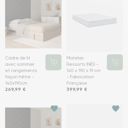
Cadre de lit
Matelas
avec sommier
Ressorts INÈS -
et rangements
140 x 190 x 19 cm
façon hêtre -
- Fabrication
140x190cm
Française
Prix
269,99 €
Prix
399,99 €
favorite
favorite