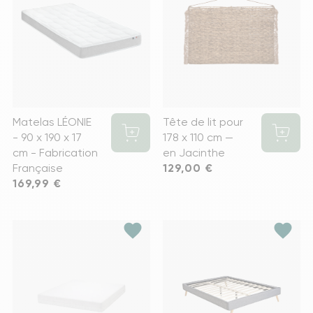
Matelas LÉONIE
Tête de lit pour
- 90 x 190 x 17
178 x 110 cm —
cm - Fabrication
en Jacinthe
Française
Prix
129,00 €
Prix
169,99 €
favorite
favorite