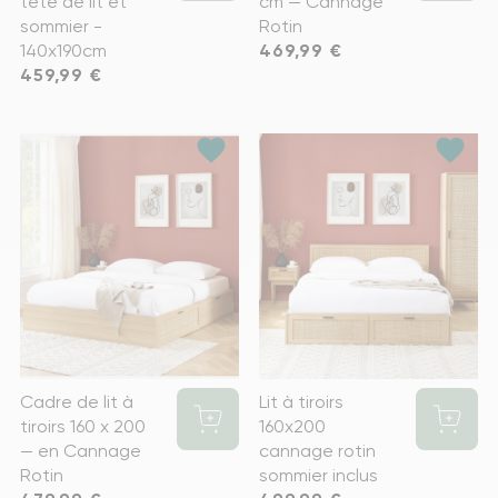
tête de lit et
cm — Cannage
sommier -
Rotin
140x190cm
Prix
469,99 €
Prix
459,99 €
favorite
favorite
Cadre de lit à
Lit à tiroirs
tiroirs 160 x 200
160x200
— en Cannage
cannage rotin
Rotin
sommier inclus
Prix
Prix