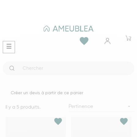
favorite
Basculer
☰
la
navigation
Créer un devis à partir de ce panier
Il y a 5 produits.

Pertinence
favorite
favorite