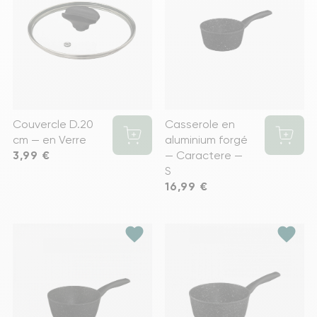
Couvercle D.20
Casserole en
cm — en Verre
aluminium forgé
Prix
3,99 €
— Caractere —
S
Prix
16,99 €
favorite
favorite