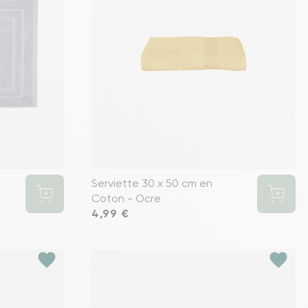
Serviette 30 x 50 cm en
Coton - Ocre
Prix
4,99 €
favorite
favorite