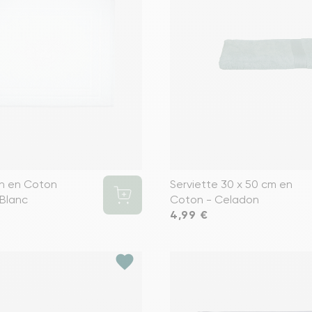
in en Coton
Serviette 30 x 50 cm en
Blanc
Coton - Celadon
Prix
4,99 €
favorite