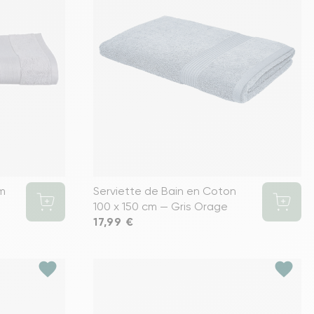
cm
Serviette de Bain en Coton
100 x 150 cm — Gris Orage
Prix
17,99 €
favorite
favorite