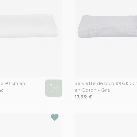
 x 90 cm en
Serviette de bain 100x150
nc
en Coton - Gris
Prix
17,99 €
favorite