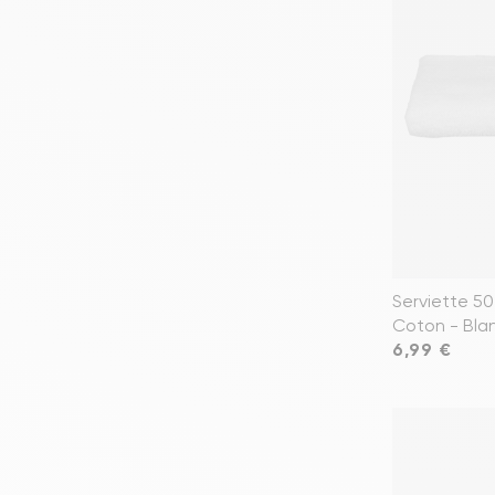
Serviette 50
Coton - Bla
Prix
6,99 €