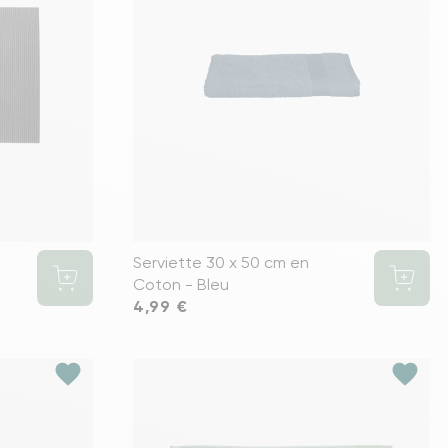
s meubles de rangements
Serviette 30 x 50 cm en
Coton - Bleu
Prix
4,99 €
favorite
favorite