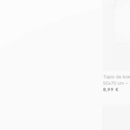
Tapis de ba
50x70 cm — 
Prix
8,99 €