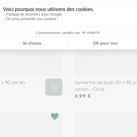
 x 90 cm en
Serviette de bain 50 x 90 
coton - Ocre
Prix
6,99 €
favorite