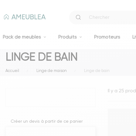
Pack de meubles
Produits
Promoteurs
L
LINGE DE BAIN
Canapés
Accueil
Linge de maison
Linge de bain
Canapés fixes 2 et 3 places
Clic-clacs et BZ
Il y a 25 prod
Canapés convertibles
Voir tous les canapés
Literie
Créer un devis à partir de ce panier
Lits