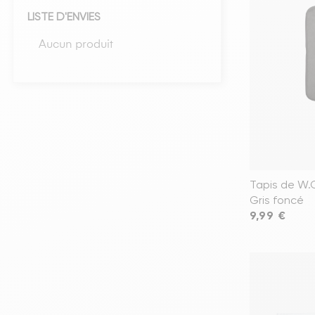
LISTE D'ENVIES
Têtes de lits
Aucun produit
Matelas
Voir toute la literie
Tapis de W.
Gris foncé
Prix
9,99 €