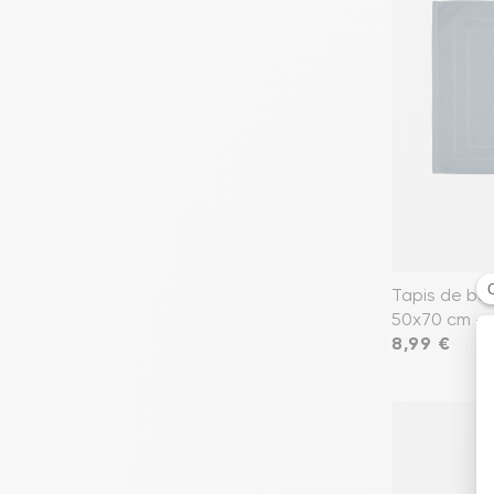
Tapis de ba
50x70 cm — 
Prix
8,99 €