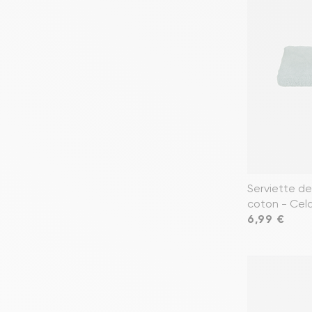
Serviette de
coton - Cel
Prix
6,99 €