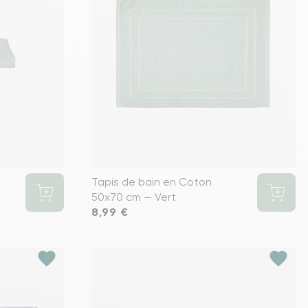
Tapis de bain en Coton
50x70 cm — Vert
Prix
8,99 €
favorite
favorite