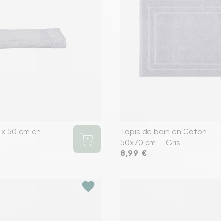
 x 50 cm en
Tapis de bain en Coton
50x70 cm — Gris
Prix
8,99 €
favorite