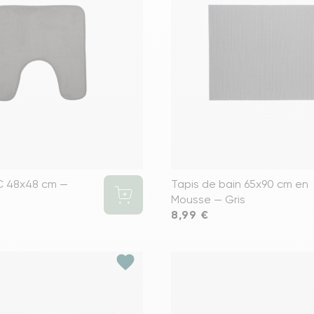
Voir tous le
C 48x48 cm —
Tapis de bain 65x90 cm en
Mousse — Gris
Prix
8,99 €
favorite