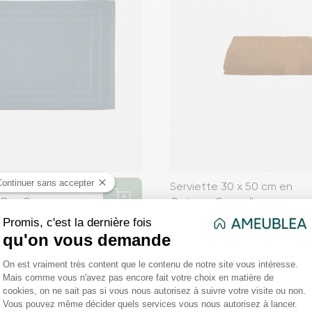
in en Coton
Serviette 30 x 50 cm en
Gris Orage
Coton - Cannelle
Prix
4,99 €
favorite