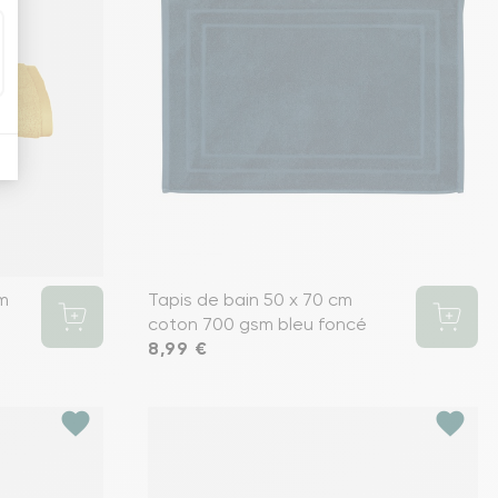
cm
Tapis de bain 50 x 70 cm
coton 700 gsm bleu foncé
Prix
8,99 €
favorite
favorite