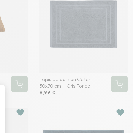
Tapis de bain en Coton
50x70 cm — Gris Foncé
Prix
8,99 €
favorite
favorite