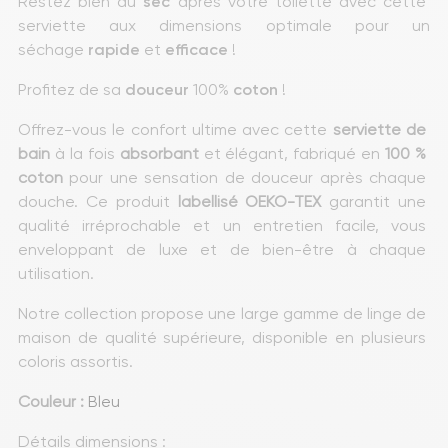
Restez bien au 
sec
 après votre toilette avec cette 
serviette aux dimensions optimale pour un 
séchage 
rapide
 et 
efficace
 !
Profitez de sa 
douceur
 100% 
coton
 !
Offrez-vous le confort ultime avec cette 
serviette de 
bain
 à la fois 
absorbant
 et élégant, fabriqué en 
100 % 
coton
 pour une sensation de douceur après chaque 
douche. Ce produit 
labellisé OEKO-TEX
 garantit une 
qualité irréprochable et un entretien facile, vous 
enveloppant de luxe et de bien-être à chaque 
utilisation.
Notre collection propose une large gamme de linge de 
maison de qualité supérieure, disponible en plusieurs 
coloris assortis.
Couleur :
Bleu
Détails dimensions : 