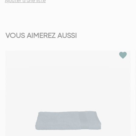
Ajouter à une liste
VOUS AIMEREZ AUSSI
favorite