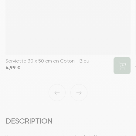
Serviette 30 x 50 cm en Coton - Bleu
Prix
4,99 €
‹
›
DESCRIPTION