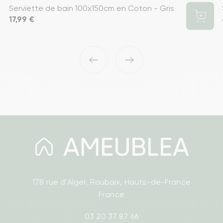
Serviette de bain 100x150cm en Coton - Gris
Prix
17,99 €
‹
›
178 rue d'Alger, Roubaix, Hauts-de-France
France
03 20 37 87 66