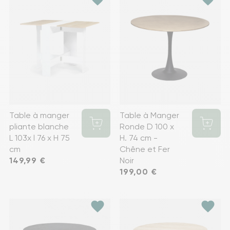
Table à manger
Table à Manger
pliante blanche
Ronde D 100 x
L 103x l 76 x H 75
H. 74 cm -
cm
Chêne et Fer
Prix
149,99 €
Noir
Prix
199,00 €
favorite
favorite