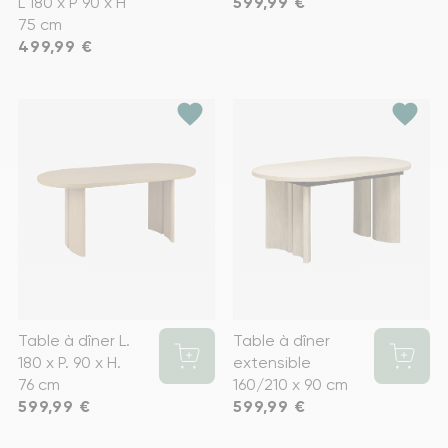
L 180 x P 90 x H
Prix
599,99 €
75 cm
Prix
499,99 €
favorite
favorite
Table à dîner L.
Table à dîner
180 x P. 90 x H.
extensible
76 cm
160/210 x 90 cm
Prix
599,99 €
Prix
599,99 €