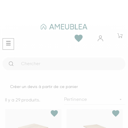
favorite
Basculer
☰
la
navigation
Créer un devis à partir de ce panier
Il y a 29 produits.

Pertinence
favorite
favorite