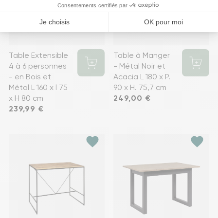
Table Extensible
Table à Manger
4 à 6 personnes
- Métal Noir et
- en Bois et
Acacia L 180 x P.
Métal L 160 x l 75
90 x H. 75,7 cm
x H 80 cm
Prix
249,00 €
Prix
239,99 €
favorite
favorite