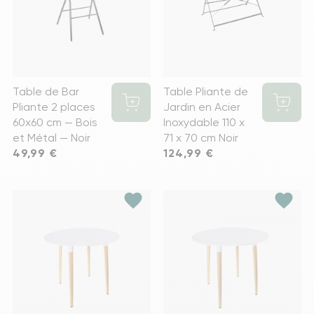
Table de Bar
Table Pliante de
Pliante 2 places
Jardin en Acier
60x60 cm — Bois
Inoxydable 110 x
et Métal — Noir
71 x 70 cm Noir
Prix
49,99 €
Prix
124,99 €
favorite
favorite