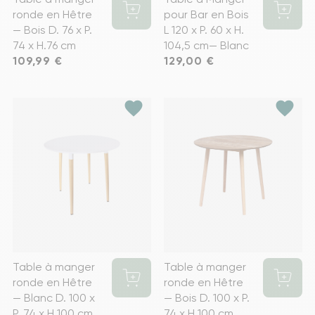
ronde en Hêtre
pour Bar en Bois
— Bois D. 76 x P.
L 120 x P. 60 x H.
74 x H.76 cm
104,5 cm— Blanc
Prix
109,99 €
Prix
129,00 €
favorite
favorite
Table à manger
Table à manger
ronde en Hêtre
ronde en Hêtre
— Blanc D. 100 x
— Bois D. 100 x P.
P. 74 x H.100 cm
74 x H.100 cm