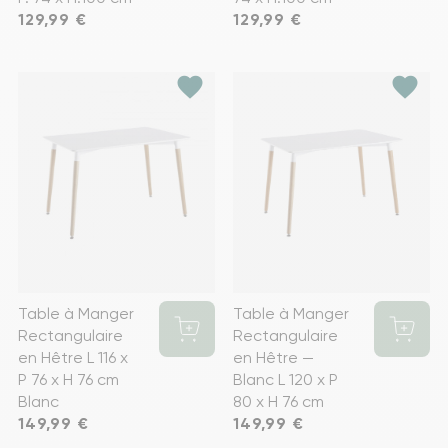
Prix
129,99 €
Prix
129,99 €
favorite
favorite
Table à Manger
Table à Manger
Rectangulaire
Rectangulaire
en Hêtre L 116 x
en Hêtre —
P 76 x H 76 cm
Blanc L 120 x P
Blanc
80 x H 76 cm
Prix
149,99 €
Prix
149,99 €