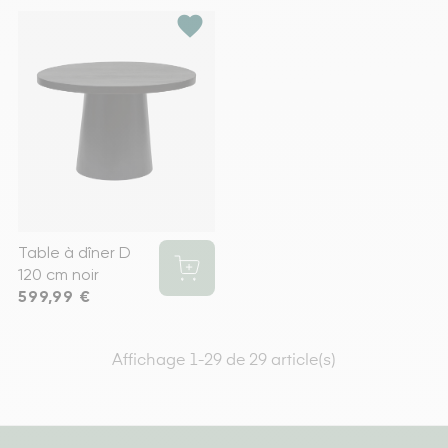
favorite
Table à dîner D
120 cm noir
Prix
599,99 €
Affichage 1-29 de 29 article(s)