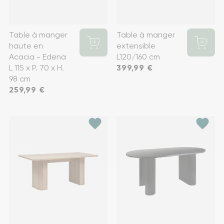
Table à manger
Table à manger
haute en
extensible
Acacia - Edena
L120/160 cm
L 115 x P. 70 x H.
Prix
399,99 €
98 cm
Prix
259,99 €
favorite
favorite