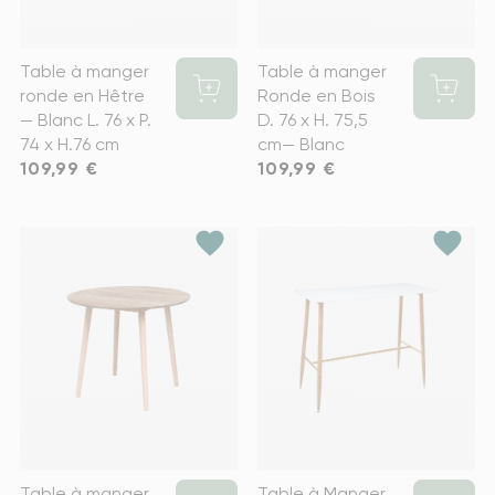
Table à manger
Table à manger
ronde en Hêtre
Ronde en Bois
— Blanc L. 76 x P.
D. 76 x H. 75,5
74 x H.76 cm
cm— Blanc
Prix
109,99 €
Prix
109,99 €
favorite
favorite
Table à manger
Table à Manger