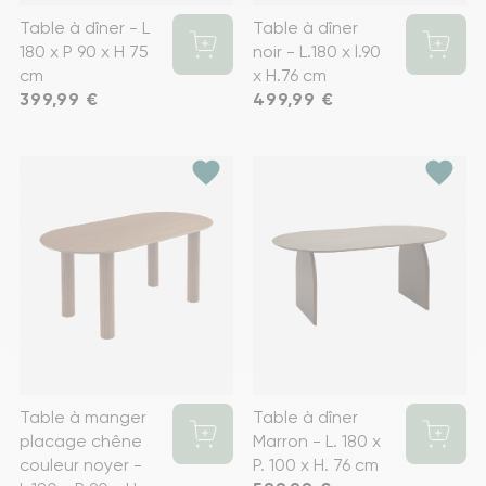
Table à dîner - L
Table à dîner
180 x P 90 x H 75
noir - L.180 x l.90
cm
x H.76 cm
Prix
399,99 €
Prix
499,99 €
favorite
favorite
Table à manger
Table à dîner
placage chêne
Marron - L. 180 x
couleur noyer -
P. 100 x H. 76 cm