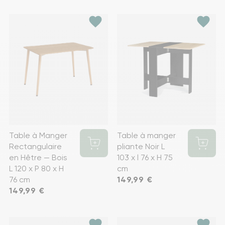
favorite
favorite
Table à Manger
Table à manger
Rectangulaire
pliante Noir L
en Hêtre — Bois
103 x l 76 x H 75
L 120 x P 80 x H
cm
76 cm
Prix
149,99 €
Prix
149,99 €
favorite
favorite