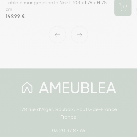
Table à manger pliante Noir L 103 x l 76 x H 75
cm
Prix
149,99 €
‹
›
178 rue d'Alger, Roubaix, Hauts-de-France
France
03 20 37 87 66