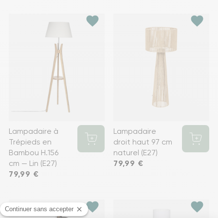
favorite
favorite
Lampadaire à
Lampadaire
Trépieds en
droit haut 97 cm
Bambou H.156
naturel (E27)
cm — Lin (E27)
Prix
79,99 €
Prix
79,99 €
favorite
favorite