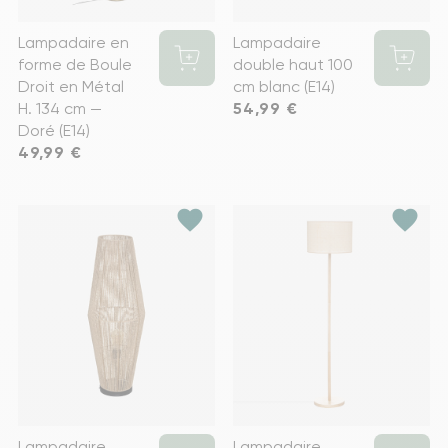
Lampadaire en
Lampadaire
forme de Boule
double haut 100
Droit en Métal
cm blanc (E14)
H. 134 cm —
Prix
54,99 €
Doré (E14)
Prix
49,99 €
favorite
favorite
Lampadaire
Lampadaire