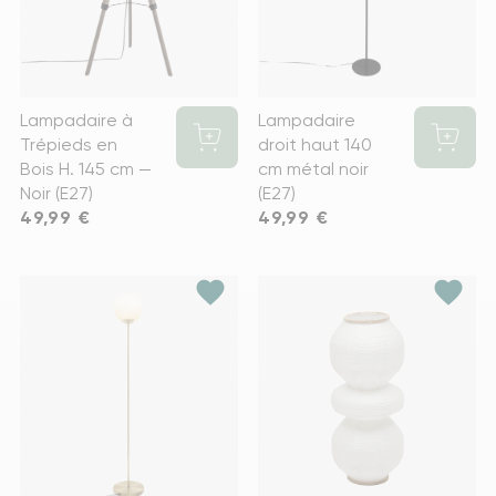
Lampadaire à
Lampadaire
Trépieds en
droit haut 140
Bois H. 145 cm —
cm métal noir
Noir (E27)
(E27)
Prix
49,99 €
Prix
49,99 €
favorite
favorite