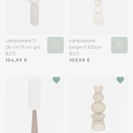
Lampadaire D
Lampadaire
28 x H 111 cm gris
beige H 100cm
(E27)
(E27)
Prix
104,99 €
Prix
109,99 €
favorite
favorite