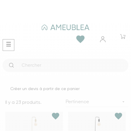
favorite
Basculer
☰
la
navigation
Créer un devis à partir de ce panier
Il y a 23 produits.

Pertinence
favorite
favorite