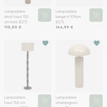
Lampadaire
Lampadaire
droit haut 150
beige H 109cm
cm bois (E27)
(E27)
Prix
110,00 €
Prix
144,99 €
favorite
favorite
Lampadaire
Lampadaire
haut 150 cm
champignon