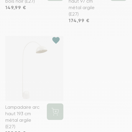
bois noir (E27)
haut 97 cm
Prix
149,99 €
métal argile
(E27)
Prix
174,99 €
favorite
Lampadaire arc
haut 193 cm
métal argile
(E27)