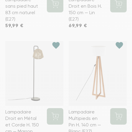
sans pied haut
Droit en Bois H.
83 cm naturel
150 cm — Lin
(E27)
(E27)
Prix
59,99 €
Prix
69,99 €
favorite
favorite
Lampadaire
Lampadaire
Droit en Métal
Multipieds en
et Corde H. 150
Pin H. 140 cm —
cm — Marron
Blanc (E27)