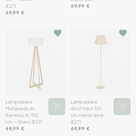
(E27)
Prix
69,99 €
Prix
69,99 €
favorite
favorite
Lampadaire
Lampadaire
Multipieds en
droit haut 150
Bambou H. 150
cm métal doré
cm — Blanc (E27)
(E27)
Prix
69,99 €
Prix
69,99 €