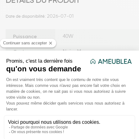
DÉTAILS DU PRODUIT
2026-07-01
Date de disponibilité:
Puissance
40W
Couleur
Noir - Marron
Longueur du
180 cm
cordon
Dimensions de
L. 36,5 x P. 30 x H. 150 cm
l'article
Matière
Fer - Papier - Polychlorure de vin
Poids net
3.400 kg