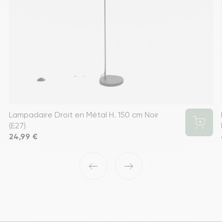
Lampadaire Droit en Métal H. 150 cm Noir
(E27)
Prix
24,99 €
‹
›