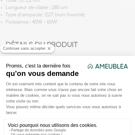
Tube : D. 1,2 cm
Longueur de câble : 180 cm
Type d'ampoule : E27 (non-fournie)
Puissance : 40W - 60W
DÉTAILS DU PRODUIT
Puissance
40W - 60W
Longueur du
180 cm
cordon
Dimensions de
L. 20 x P. 20 x H. 150 cm
l'article
Matière
Résine Plastique - Fer