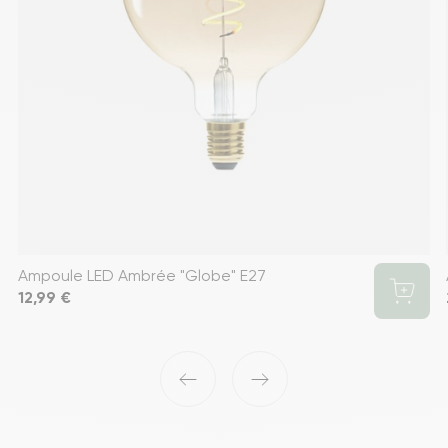
Ampoule LED Ambrée "Globe" E27
Prix
12,99 €
‹
›