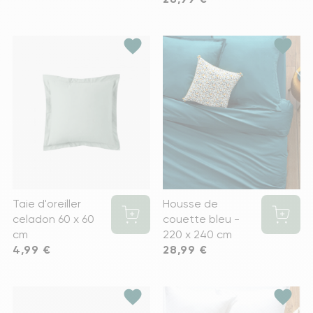
favorite
favorite
Taie d'oreiller
Housse de
celadon 60 x 60
couette bleu -
cm
220 x 240 cm
Prix
4,99 €
Prix
28,99 €
favorite
favorite