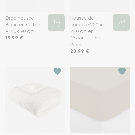
Drap housse
Housse de
Blanc en Coton
couette 220 x
- 140x190 cm
240 cm en
Prix
15,99 €
Coton — Bleu
Paon
Prix
28,99 €
favorite
favorite