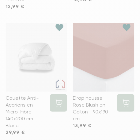
Prix
12,99 €
favorite
favorite
Couette Anti-
Drap housse
Acariens en
Rose Blush en
Micro-Fibre
Coton - 90x190
140x200 cm —
cm
Blanc
Prix
13,99 €
Prix
29,99 €