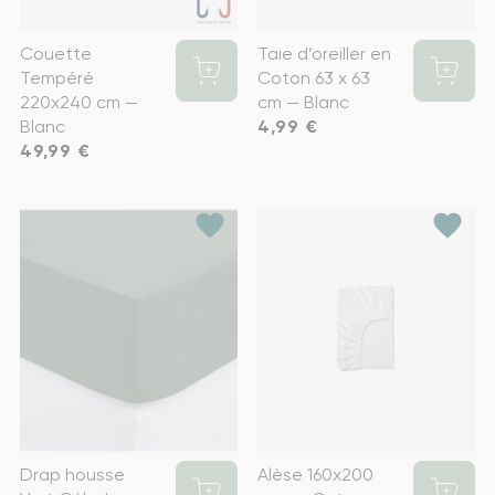
Couette
Taie d’oreiller en
Tempéré
Coton 63 x 63
220x240 cm —
cm — Blanc
Blanc
Prix
4,99 €
Prix
49,99 €
favorite
favorite
Drap housse
Alèse 160x200