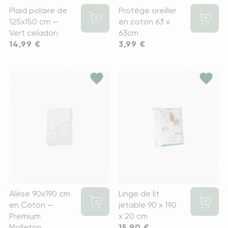
Plaid polaire de
Protège oreiller
125x150 cm —
en coton 63 x
Vert celadon
63cm
Prix
14,99 €
Prix
3,99 €
favorite
favorite
Alèse 90x190 cm
Linge de lit
en Coton —
jetable 90 x 190
Premium
x 20 cm
Molleton
Prix
15,90 €