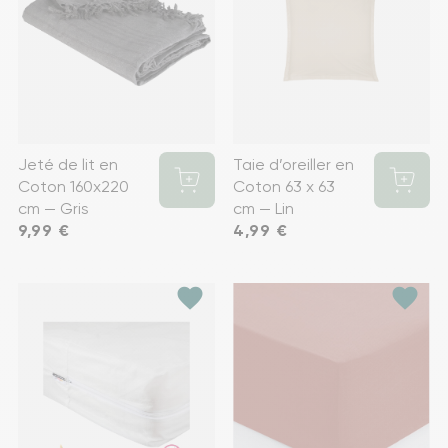
Jeté de lit en
Taie d’oreiller en
Coton 160x220
Coton 63 x 63
cm — Gris
cm — Lin
Prix
9,99 €
Prix
4,99 €
favorite
favorite