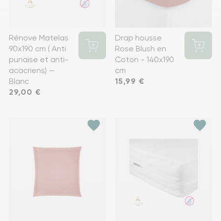
Rénove Matelas
Drap housse
90x190 cm ( Anti
Rose Blush en
punaise et anti-
Coton - 140x190
acacriens) —
cm
Blanc
Prix
15,99 €
Prix
29,00 €
favorite
favorite