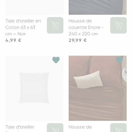
Taie d’oreiller en
Housse de
Coton 63 x 63
couette Encre -
cm — Noir
240 x 220 cm
Prix
4,99 €
Prix
29,99 €
favorite
favorite
Taie d’oreiller
Housse de