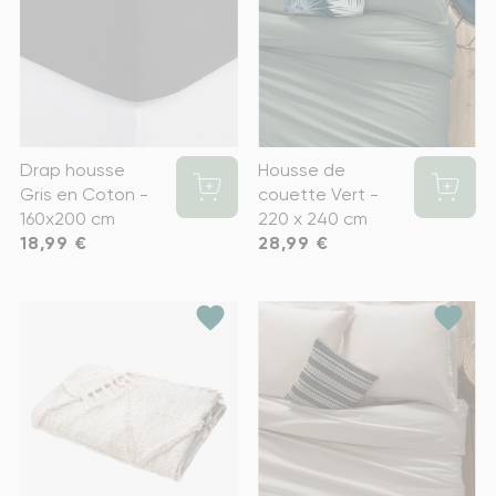
Drap housse
Housse de
Gris en Coton -
couette Vert -
160x200 cm
220 x 240 cm
Prix
18,99 €
Prix
28,99 €
favorite
favorite