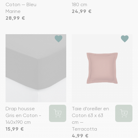
Coton — Bleu
180 cm
Marine
Prix
24,99 €
Prix
28,99 €
favorite
favorite
Drap housse
Taie d’oreiller en
Gris en Coton -
Coton 63 x 63
140x190 cm
cm —
Prix
15,99 €
Terracotta
Prix
4,99 €