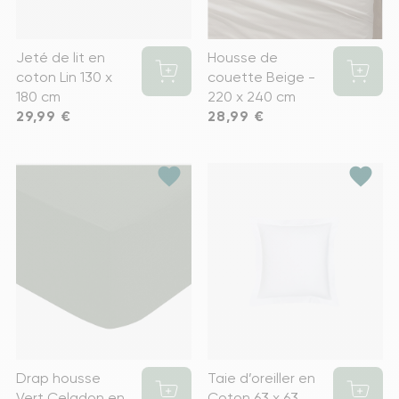
Jeté de lit en
Housse de
coton Lin 130 x
couette Beige -
180 cm
220 x 240 cm
Prix
29,99 €
Prix
28,99 €
favorite
favorite
Drap housse
Taie d’oreiller en
Vert Celadon en
Coton 63 x 63