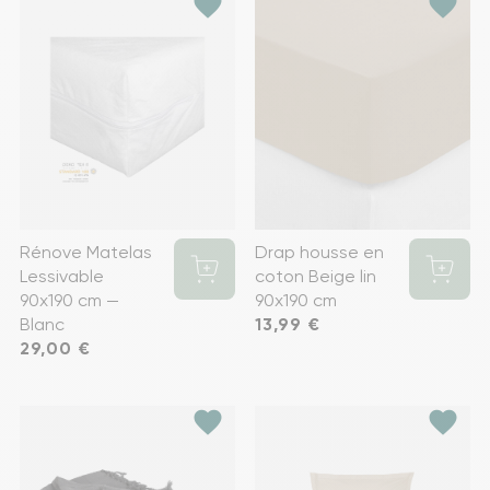
favorite
favorite
Rénove Matelas
Drap housse en
Lessivable
coton Beige lin
90x190 cm —
90x190 cm
Blanc
Prix
13,99 €
Prix
29,00 €
favorite
favorite