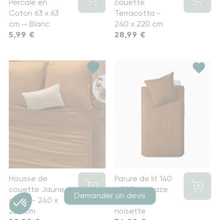
Percale en
couette
Coton 63 x 63
Terracotta -
cm — Blanc
240 x 220 cm
Prix
5,99 €
Prix
28,99 €
favorite
favorite
Housse de
Parure de lit 140
couette Jaune
x 200 cm gaze
Demander un devis
cumin - 240 x
de coton
220 cm
noisette