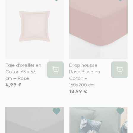
Taie d’oreiller en
Drap housse
Coton 63 x 63
Rose Blush en
cm — Rose
Coton -
Prix
4,99 €
160x200 cm
Prix
18,99 €
favorite
favorite