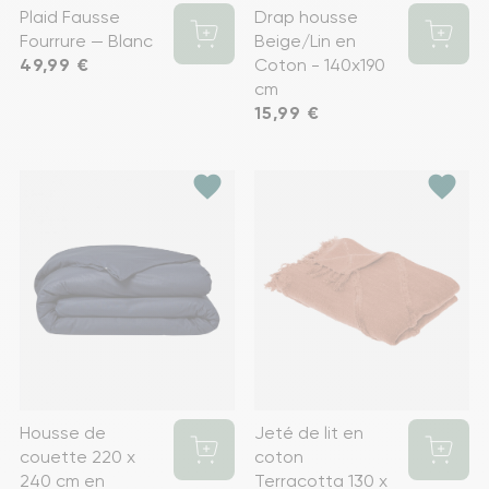
Plaid Fausse
Drap housse
Fourrure — Blanc
Beige/Lin en
Prix
49,99 €
Coton - 140x190
cm
Prix
15,99 €
favorite
favorite
Housse de
Jeté de lit en
couette 220 x
coton
240 cm en
Terracotta 130 x