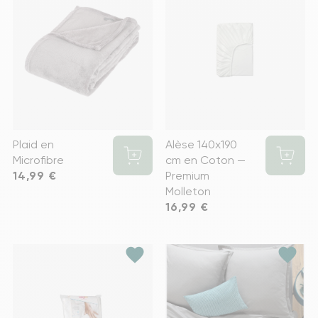
Plaid en
Alèse 140x190
Microfibre
cm en Coton —
Prix
14,99 €
Premium
Molleton
Prix
16,99 €
favorite
favorite