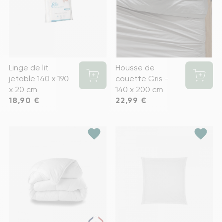
Linge de lit
Housse de
jetable 140 x 190
couette Gris -
x 20 cm
140 x 200 cm
Prix
18,90 €
Prix
22,99 €
favorite
favorite