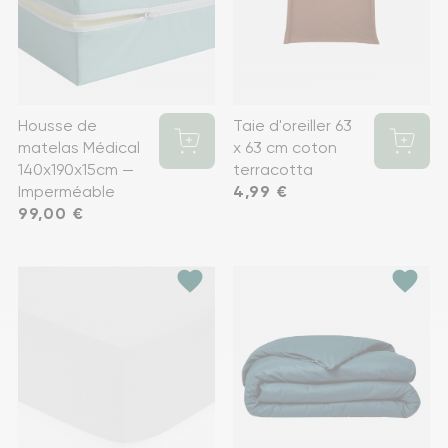
Housse de
Taie d'oreiller 63
matelas Médical
x 63 cm coton
140x190x15cm —
terracotta
Imperméable
Prix
4,99 €
Prix
99,00 €
favorite
favorite