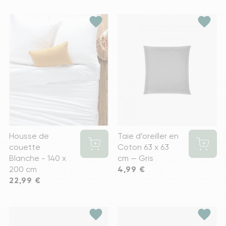
favorite
favorite
Housse de
Taie d’oreiller en
couette
Coton 63 x 63
Blanche - 140 x
cm — Gris
200 cm
Prix
4,99 €
Prix
22,99 €
favorite
favorite