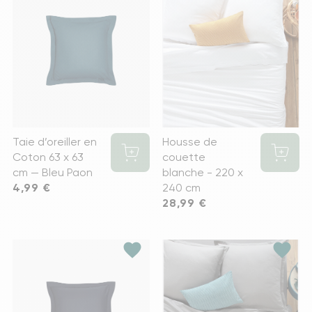
Taie d’oreiller en
Housse de
Coton 63 x 63
couette
cm — Bleu Paon
blanche - 220 x
Prix
4,99 €
240 cm
Prix
28,99 €
favorite
favorite