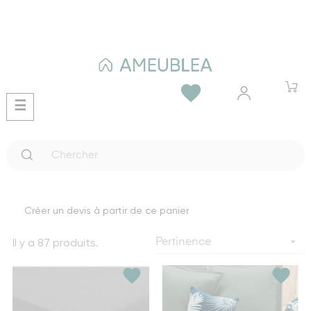
favorite
Basculer
☰
la
navigation
Créer un devis à partir de ce panier
Il y a 87 produits.

Pertinence
favorite
favorite