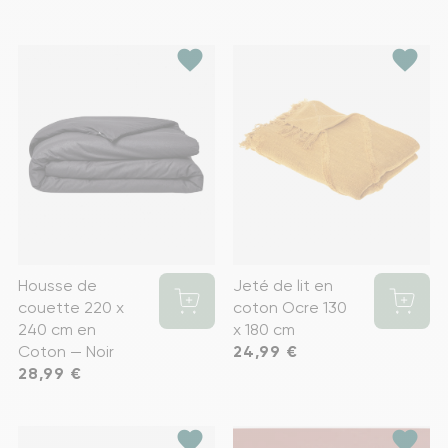
favorite
favorite
Housse de
Jeté de lit en
couette 220 x
coton Ocre 130
240 cm en
x 180 cm
Coton — Noir
Prix
24,99 €
Prix
28,99 €
favorite
favorite