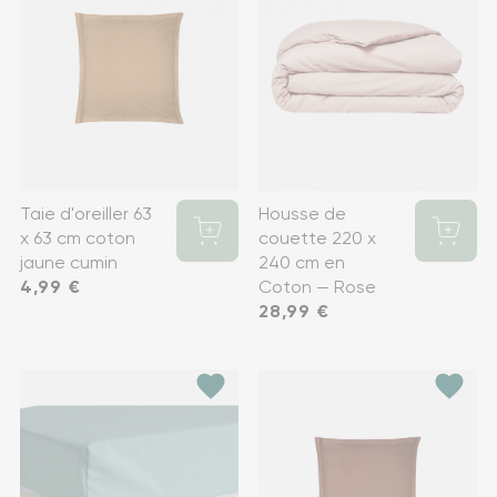
Taie d'oreiller 63
Housse de
x 63 cm coton
couette 220 x
jaune cumin
240 cm en
Prix
4,99 €
Coton — Rose
Prix
28,99 €
favorite
favorite