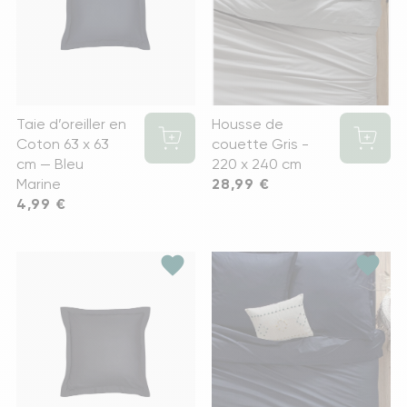
Taie d’oreiller en
Housse de
Coton 63 x 63
couette Gris -
cm — Bleu
220 x 240 cm
Marine
Prix
28,99 €
Prix
4,99 €
favorite
favorite