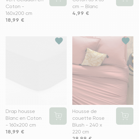
Coton -
cm — Blanc
160x200 cm
Prix
4,99 €
Prix
18,99 €
favorite
favorite
Drap housse
Housse de
Blanc en Coton
couette Rose
- 160x200 cm
Blush - 240 x
Prix
18,99 €
220 cm
Prix
28,99 €