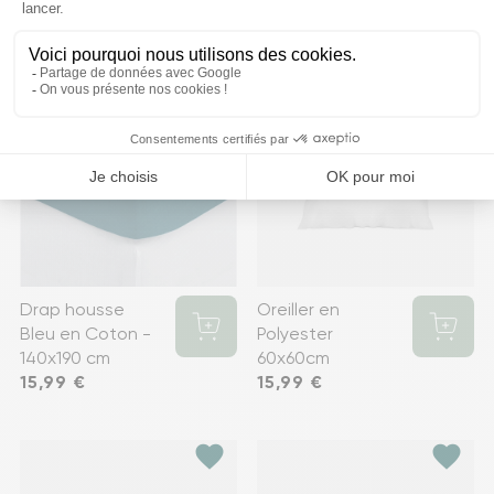
favorite
favorite
Drap housse
Oreiller en
Bleu en Coton -
Polyester
140x190 cm
60x60cm
Prix
15,99 €
Prix
15,99 €
favorite
favorite