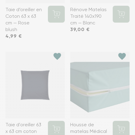
Taie d’oreiller en
Rénove Matelas
Coton 63 x 63
Traité 140x190
cm — Rose
cm — Blanc
blush
Prix
39,00 €
Prix
4,99 €
favorite
favorite
Taie d'oreiller 63
Housse de
x 63 cm coton
matelas Médical