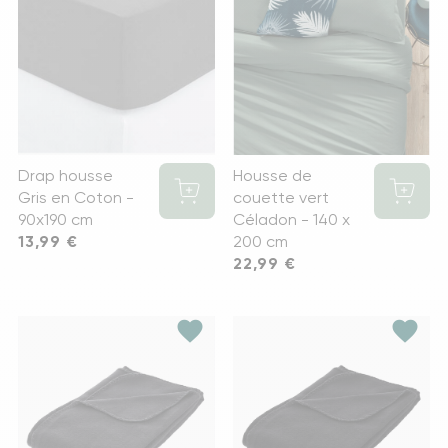
Drap housse
Housse de
Gris en Coton -
couette vert
90x190 cm
Céladon - 140 x
Prix
13,99 €
200 cm
Prix
22,99 €
favorite
favorite