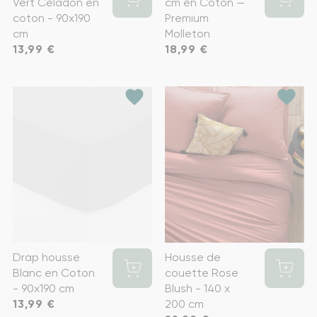
Vert Céladon en
cm en Coton —
coton - 90x190
Premium
cm
Molleton
Prix
13,99 €
Prix
18,99 €
favorite
favorite
Drap housse
Housse de
Blanc en Coton
couette Rose
- 90x190 cm
Blush - 140 x
Prix
13,99 €
200 cm