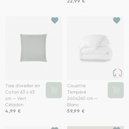
Prix
22,99 €
favorite
favorite
Taie d’oreiller en
Couette
Coton 63 x 63
Tempéré
cm — Vert
240x260 cm —
Céladon
Blanc
Prix
4,99 €
Prix
59,99 €