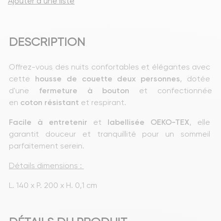
Ajouter à une liste
DESCRIPTION
Offrez-vous des nuits confortables et élégantes avec 
cette 
housse
de couette deux personnes
, dotée 
d'une 
fermeture à bouton
 et confectionnée 
en 
coton
résistant
 et respirant.
Facile à entretenir
 et 
labellisée OEKO-TEX
, elle 
garantit douceur et tranquillité pour un sommeil 
parfaitement serein.
Détails dimensions : 
L. 140 x P. 200 x H. 0,1 cm