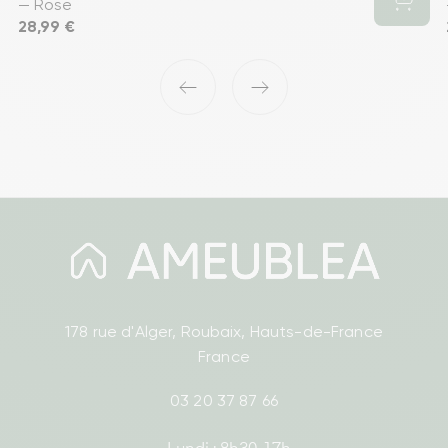
— Rose
Prix
28,99 €
‹
›
178 rue d'Alger, Roubaix, Hauts-de-France
France
03 20 37 87 66