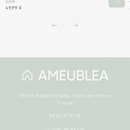
ocre
Prix
49,99 €
‹
›
178 rue d'Alger, Roubaix, Hauts-de-France
France
03 20 37 87 66
- Lundi : 8h30-17h