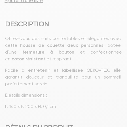
Ajouter à une liste
DESCRIPTION
Offrez-vous des nuits confortables et élégantes avec 
cette 
housse
de couette deux personnes
, dotée 
d'une 
fermeture à bouton
 et confectionnée 
en 
coton
résistant
 et respirant.
Facile à entretenir
 et 
labellisée OEKO-TEX
, elle 
garantit douceur et tranquillité pour un sommeil 
parfaitement serein.
Détails dimensions : 
L. 140 x P. 200 x H. 0,1 cm