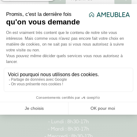
Prix
Prix
7 723,93 €
8 908,59 €
Affichage 1-6 de 6 article(s)
178 rue d'Alger, Roubaix, Hauts-de-France
France
03 20 37 87 66
- Lundi : 8h30-17h
- Mardi : 8h30-17h
- Mercredi : 8h30-17h