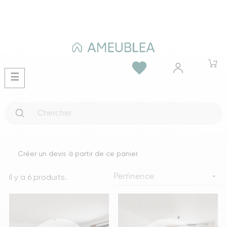
favorite
Basculer
☰
la
navigation
Créer un devis à partir de ce panier
Il y a 6 produits.

Pertinence