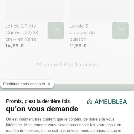
Lot de 2 Plats
Lot de 3
Carrés L.22/28
plaques de
cm — en Verre
cuisson
Prix
14,99 €
Prix
11,99 €
Affichage 1-4 de 4 article(s)
178 rue d'Alger, Roubaix, Hauts-de-France
France