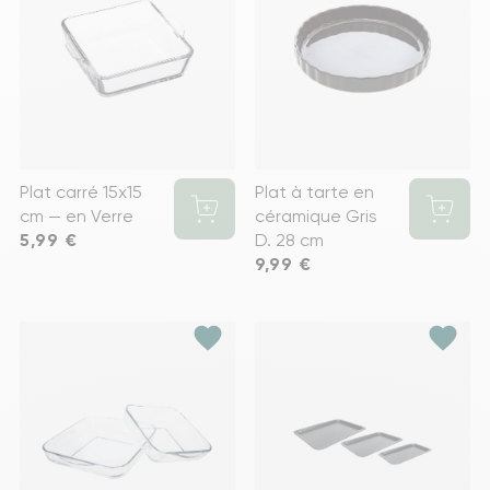
Plat carré 15x15
Plat à tarte en
cm — en Verre
céramique Gris
Prix
5,99 €
D. 28 cm
Prix
9,99 €
favorite
favorite