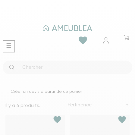
favorite
Basculer
☰
la
navigation
Créer un devis à partir de ce panier
Il y a 4 produits.

Pertinence
favorite
favorite