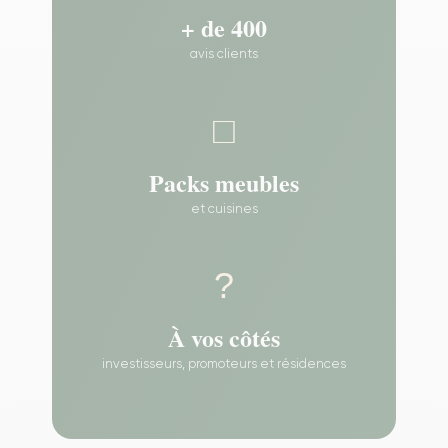
+ de 400
avis clients
□
Packs meubles
et cuisines
?
À vos côtés
investisseurs, promoteurs et résidences