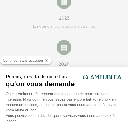
▥
2023
Lancement test des packs cuisines
▤
2024
Développement du catalogue produit
☆
Aujourd’hui
Devenir la référence de l’ameublement
immobilier clé en main