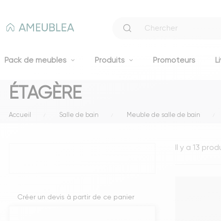
Pack de meubles
Produits
Promoteurs
L
ÉTAGÈRE
Canapés
Accueil
Salle de bain
Meuble de salle de bain
Canapés fixes 2 et 3 places
Clic-clacs et BZ
Il y a 13 prod
Canapés convertibles
Voir tous les canapés
Literie
Créer un devis à partir de ce panier
Lits