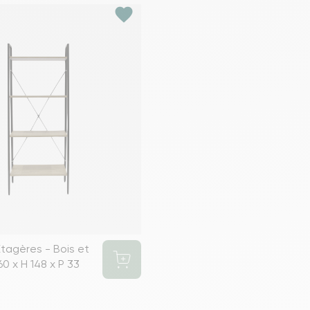
favorite
tagères - Bois et
60 x H 148 x P 33