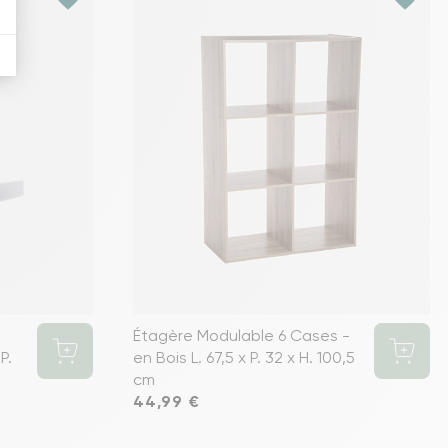
Étagère Modulable 6 Cases -
P.
en Bois L. 67,5 x P. 32 x H. 100,5
cm
Prix
44,99 €