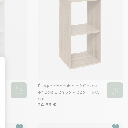
s —
Étagère Modulable 2 Cases —
.
en Bois L. 34,5 x P. 32 x H. 67,5
cm
Prix
24,99 €
favorite
favorite