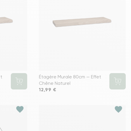
s meubles de rangements
et
Étagère Murale 80cm — Effet
Chêne Naturel
Prix
12,99 €
favorite
favorite