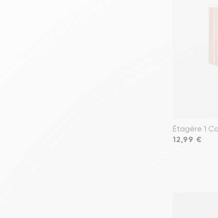
Étagère 1 C
Prix
12,99 €