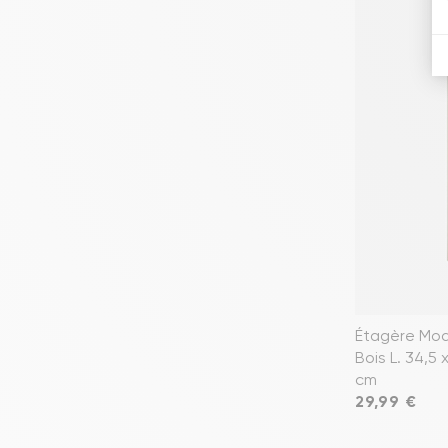
Étagère Mod
Bois L. 34,5 x
cm
Prix
29,99 €