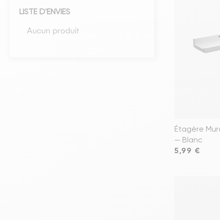
LISTE D'ENVIES
Têtes de lits
Aucun produit
Matelas
Voir toute la literie
Étagère Mur
— Blanc
Prix
5,99 €