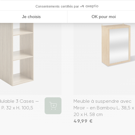
ulable 3 Cases —
Meuble à suspendre avec
 P. 32 x H. 100,5
Miroir - en Bambou L. 38,5 x 
20 x H. 58 cm
Prix
49,99 €