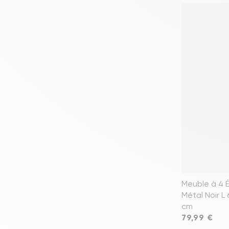
Meuble à 4 É
Métal Noir L 
cm
Prix
79,99 €