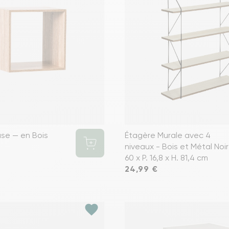
ase — en Bois
Étagère Murale avec 4
niveaux - Bois et Métal Noir 
60 x P. 16,8 x H. 81,4 cm
Prix
24,99 €
favorite