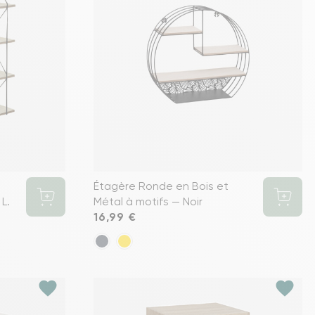
Étagère Ronde en Bois et
L.
Métal à motifs — Noir
Prix
16,99 €
favorite
favorite