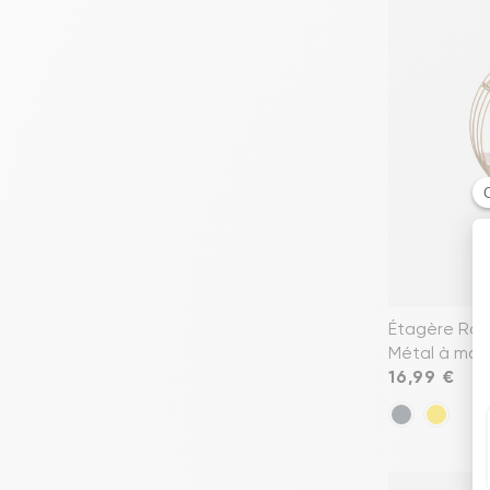
Étagère Ron
Métal à mot
Prix
16,99 €