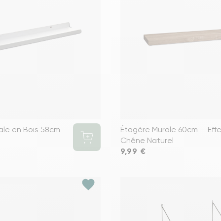
Voir tous le
ale en Bois 58cm
Étagère Murale 60cm — Eff
Chêne Naturel
Prix
9,99 €
favorite