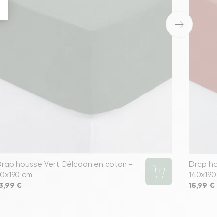
›
Drap housse Vert Céladon en coton -
Drap ho
90x190 cm
140x190
rix
3,99 €
Prix
15,99 €