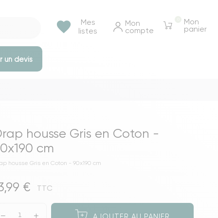
0
Mon
Mes
favorite
Mon 
panier
compte
listes
 un devis
e rangements
Tables et bureaux
Tables à manger
rap housse Gris en Coton -
Tables basse & appoints
0x190 cm
Tables de chevet
ap housse Gris en Coton - 90x190 cm
Bureaux
3,99 €
Voir toutes les tables et bureaux
TTC
ressings
AJOUTER AU PANIER