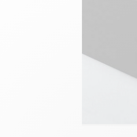
Têtes de lits
Matelas
Voir toute la literie