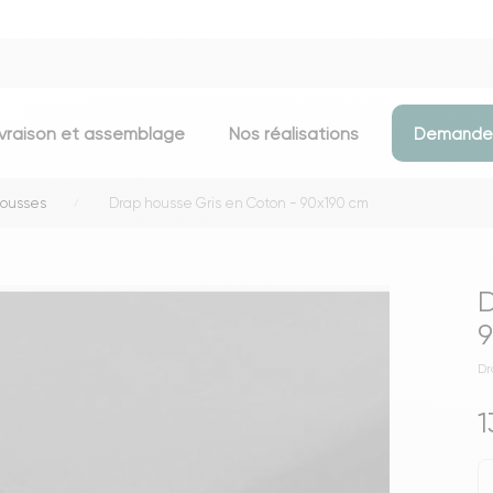
ivraison et assemblage
Nos réalisations
Demander
housses
Drap housse Gris en Coton - 90x190 cm
Assises
Meubles d
Chaises
Meubles TV
D
Tabourets & chaises de bar
Commodes
9
Bancs
Buffets
Dr
Fauteuils
Consoles
1
Poufs
Étagères
Voir toutes les assises
Portants & D