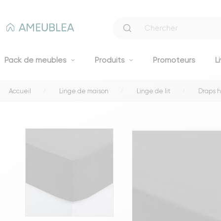
Pack de meubles
Produits
Promoteurs
L
Accueil
Linge de maison
Linge de lit
Draps 
Canapés
Canapés fixes 2 et 3 places
Clic-clacs et BZ
Canapés convertibles
Voir tous les canapés
Literie
Lits