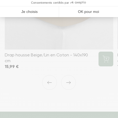
Drap housse Beige/Lin en Coton - 140x190
cm
Prix
15,99 €
‹
›