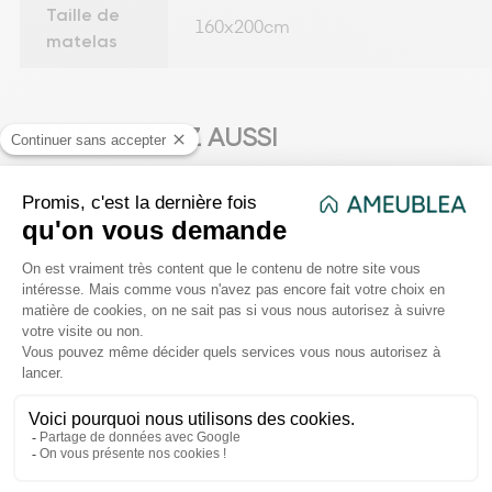
Taille de
160x200cm
matelas
VOUS AIMEREZ AUSSI
favorite