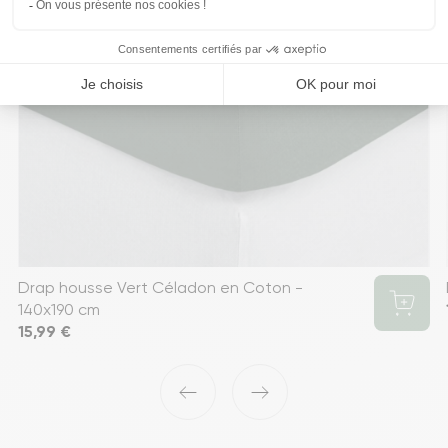
Drap housse Vert Céladon en Coton -
140x190 cm
Prix
15,99 €
‹
›