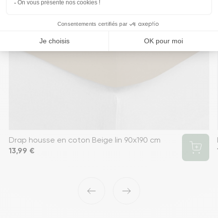
Drap housse en coton Beige lin 90x190 cm
Prix
13,99 €
‹
›