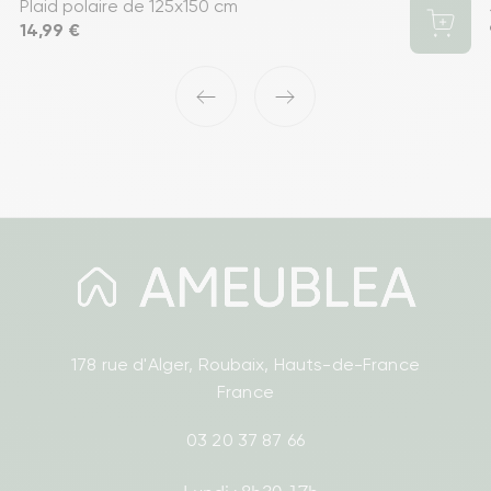
Plaid polaire de 125x150 cm
Prix
14,99 €
‹
›
178 rue d'Alger, Roubaix, Hauts-de-France
France
03 20 37 87 66