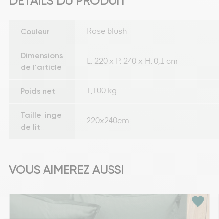
DÉTAILS DU PRODUIT
Couleur
Rose blush
Dimensions
L. 220 x P. 240 x H. 0,1 cm
de l'article
Poids net
1,100 kg
Taille linge
220x240cm
de lit
VOUS AIMEREZ AUSSI
favorite