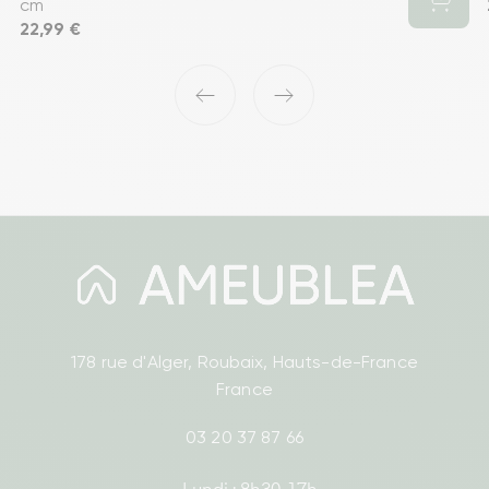
cm
Prix
22,99 €
‹
›
178 rue d'Alger, Roubaix, Hauts-de-France
France
03 20 37 87 66