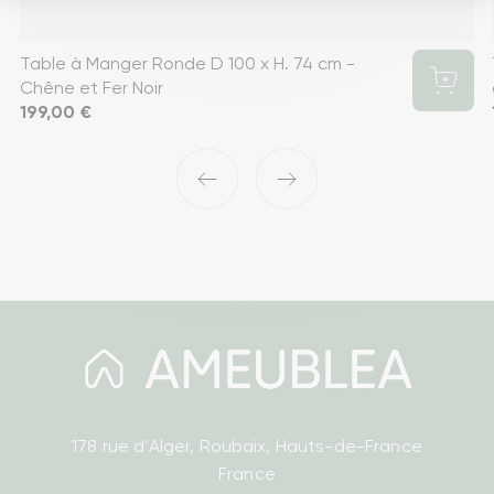
Table à Manger Ronde D 100 x H. 74 cm -
Chêne et Fer Noir
Prix
199,00 €
‹
›
178 rue d'Alger, Roubaix, Hauts-de-France
France