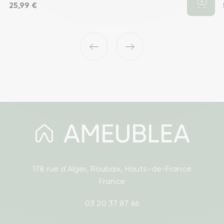
Prix
25,99 €
‹
›
178 rue d'Alger, Roubaix, Hauts-de-France
France
03 20 37 87 66