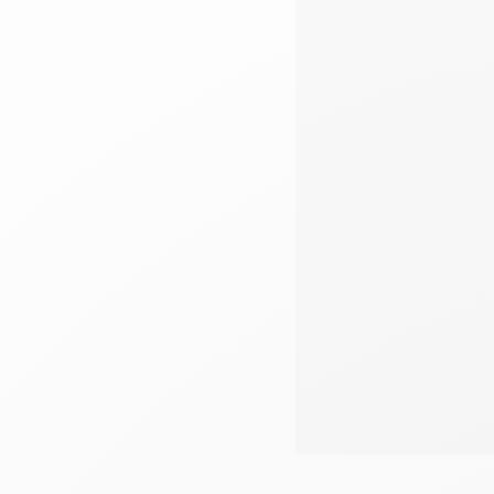
Têtes de lits
Matelas
Voir toute la literie