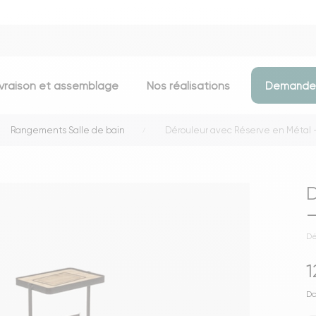
ivraison et assemblage
Nos réalisations
Demander
Rangements Salle de bain
Dérouleur avec Réserve en Métal —
Assises
Meubles d
Chaises
Meubles TV
D
Tabourets & chaises de bar
Commodes
—
Bancs
Buffets
Dé
Fauteuils
Consoles
1
Poufs
Étagères
Voir toutes les assises
Portants & D
Do