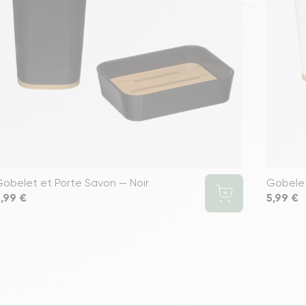
obelet et Porte Savon — Noir
Gobelet
rix
,99 €
Prix
5,99 €