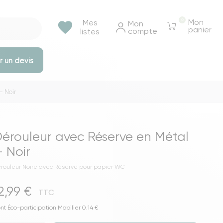
0
Mon
Mes
favorite
Mon 
panier
compte
listes
 un devis
 Noir
e rangements
Tables et bureaux
Tables à manger
érouleur avec Réserve en Métal
Tables basse & appoints
 Noir
Tables de chevet
rouleur Noire avec Réserve pour papier WC
Bureaux
2,99 €
Voir toutes les tables et bureaux
TTC
ressings
nt Éco-participation Mobilier 0.14 €