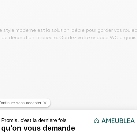
e style moderne est la solution idéale pour garder vos roul
 de décoration intérieure. Gardez votre espace WC organis