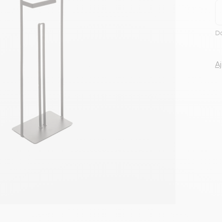
Voir tous le
Da
A