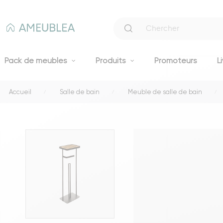
Pack de meubles
Produits
Promoteurs
L
Accueil
Salle de bain
Meuble de salle de bain
Canapés
Canapés fixes 2 et 3 places
Clic-clacs et BZ
Canapés convertibles
Voir tous les canapés
Literie
Lits