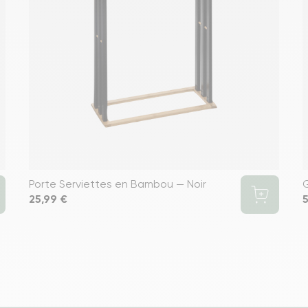
Porte Serviettes en Bambou — Noir
G
Prix
25,99 €
P
5