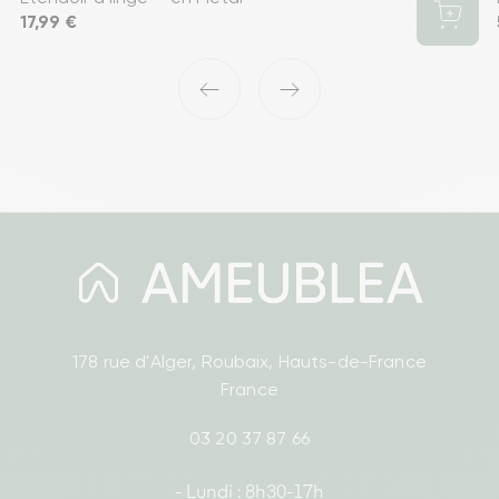
Prix
17,99 €
‹
›
178 rue d'Alger, Roubaix, Hauts-de-France
France
03 20 37 87 66
- Lundi : 8h30-17h