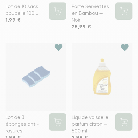
Lot de 10 sacs
Porte Serviettes
poubelle 100 L
en Bambou —
Prix
1,99 €
Noir
Prix
25,99 €
favorite
favorite
Lot de 3
Liquide vaisselle
éponges anti-
parfum citron —
rayures
500 ml
Prix
1,99 €
Prix
2,99 €