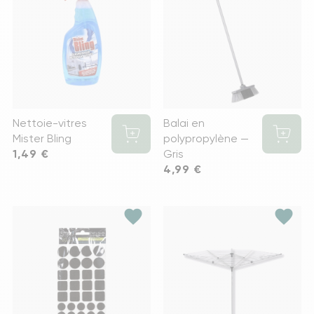
Nettoie-vitres
Balai en
Mister Bling
polypropylène —
Prix
1,49 €
Gris
Prix
4,99 €
favorite
favorite