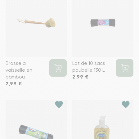
Brosse à
Lot de 10 sacs
vaisselle en
poubelle 130 L
bambou
Prix
2,99 €
Prix
2,99 €
favorite
favorite