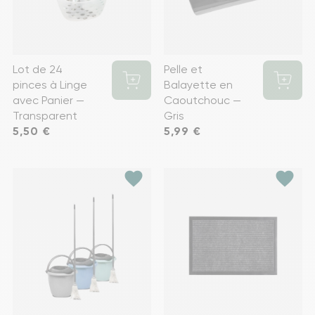
Lot de 24
Pelle et
pinces à Linge
Balayette en
avec Panier —
Caoutchouc —
Transparent
Gris
Prix
5,50 €
Prix
5,99 €
favorite
favorite