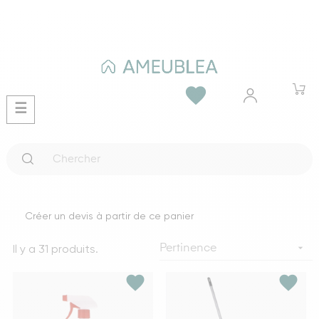
favorite
Basculer
☰
la
navigation
Créer un devis à partir de ce panier
Il y a 31 produits.

Pertinence
favorite
favorite