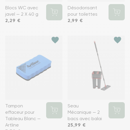
Blocs WC avec
Désodorisant
javel — 2 X 40 g
pour toilettes
Prix
2,29 €
Prix
2,99 €
favorite
favorite
Tampon
Seau
effaceur pour
Mécanique — 2
Tableau Blanc —
bacs avec balai
Artline
Prix
25,99 €