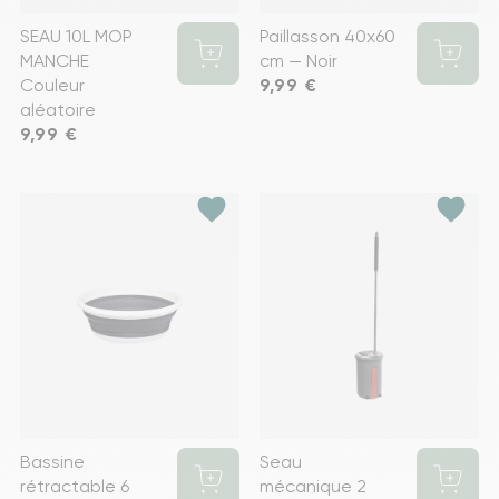
SEAU 10L MOP
Paillasson 40x60
MANCHE
cm — Noir
Couleur
Prix
9,99 €
aléatoire
Prix
9,99 €
favorite
favorite
Bassine
Seau
rétractable 6
mécanique 2