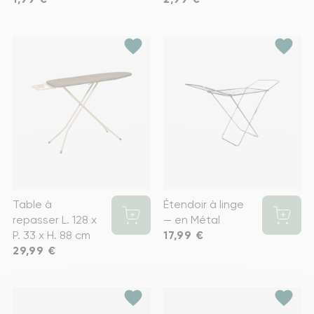
favorite
favorite
Table à
Étendoir à linge
repasser L. 128 x
— en Métal
P. 33 x H. 88 cm
Prix
17,99 €
Prix
29,99 €
favorite
favorite