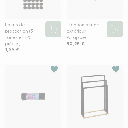
Patins de
Étendoir à linge
protection (3
extérieur —
tailles et 120
Parapluie
pièces)
Prix
50,25 €
Prix
1,99 €
favorite
favorite