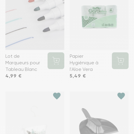
Lot de
Papier
Marqueurs pour
Hygiénique à
Tableau Blanc
l'Aloe Vera
Prix
4,99 €
Prix
5,49 €
favorite
favorite