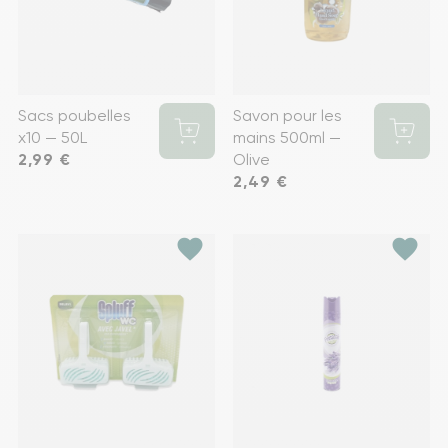
Sacs poubelles
Savon pour les
x10 — 50L
mains 500ml —
Prix
2,99 €
Olive
Prix
2,49 €
favorite
favorite