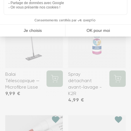
favorite
favorite
Balai
Spray
Télescopique —
détachant
Microfibre Lisse
avant-lavage -
Prix
9,99 €
K2R
Prix
4,99 €
favorite
favorite