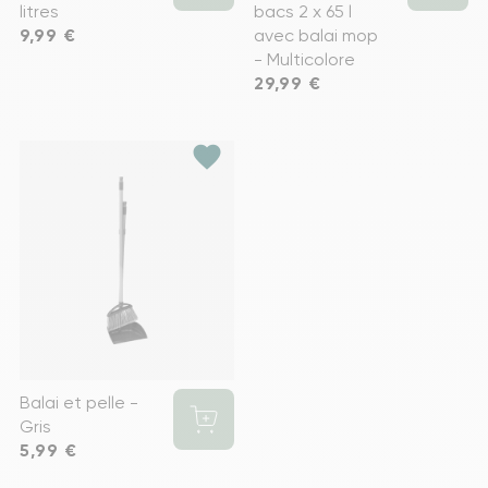
litres
bacs 2 x 65 l
Prix
9,99 €
avec balai mop
- Multicolore
Prix
29,99 €
favorite
Balai et pelle -
Gris
Prix
5,99 €