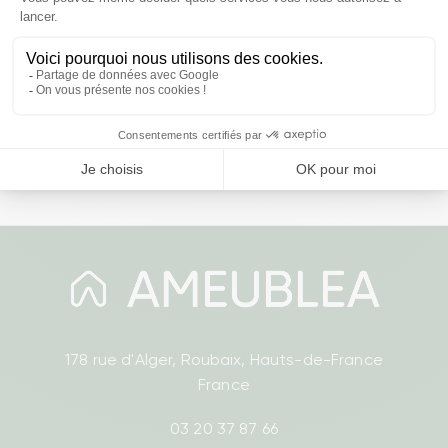
Papier Hygiénique à l'Aloe Vera
Prix
5,49 €
‹
›
178 rue d'Alger, Roubaix, Hauts-de-France
France
03 20 37 87 66