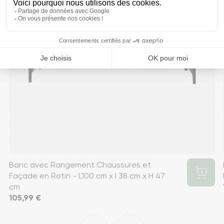
Banc avec Rangement Chaussures et
Façade en Rotin - L100 cm x l 38 cm x H 47
cm
Prix
105,99 €