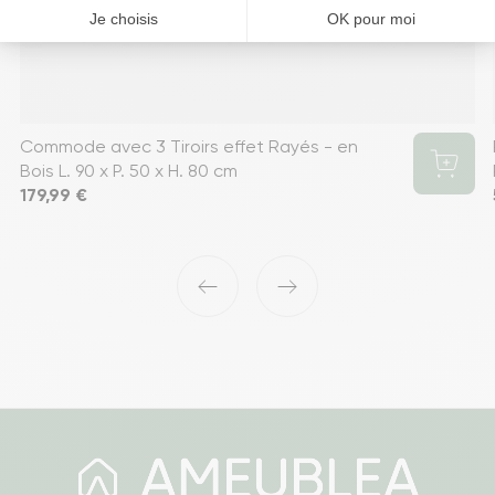
Commode avec 3 Tiroirs effet Rayés - en
Bois L. 90 x P. 50 x H. 80 cm
Prix
179,99 €
‹
›