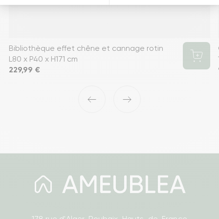
Bibliothèque effet chêne et cannage rotin
L80 x P40 x H171 cm
Prix
229,99 €
‹
›
178 rue d'Alger, Roubaix, Hauts-de-France