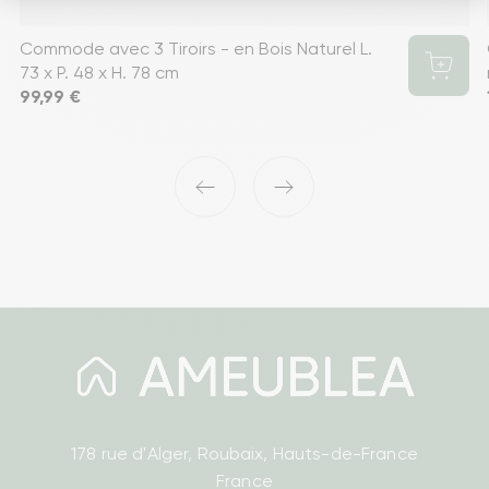
Commode avec 3 Tiroirs - en Bois Naturel L.
73 x P. 48 x H. 78 cm
Prix
99,99 €
‹
›
178 rue d'Alger, Roubaix, Hauts-de-France
France