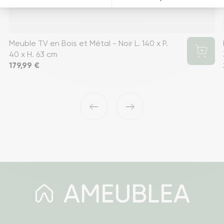
Meuble TV en Bois et Métal - Noir L. 140 x P.
40 x H. 63 cm
Prix
179,99 €
‹
›