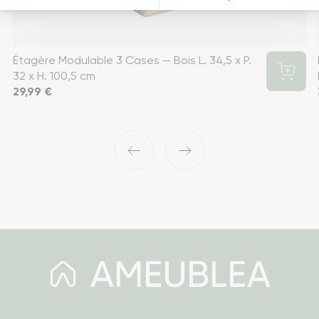
Étagère Modulable 3 Cases — Bois L. 34,5 x P.
32 x H. 100,5 cm
Prix
29,99 €
‹
›