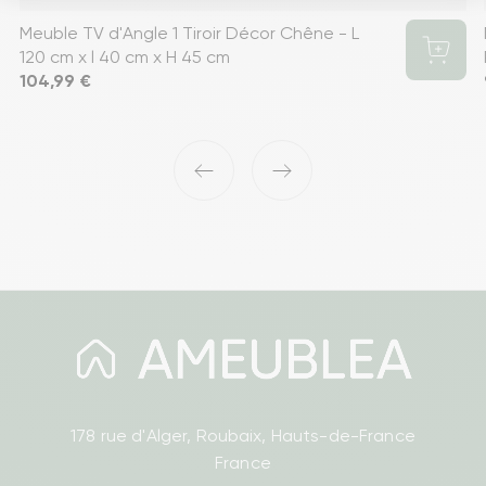
Meuble TV d'Angle 1 Tiroir Décor Chêne - L
120 cm x l 40 cm x H 45 cm
Prix
104,99 €
‹
›
178 rue d'Alger, Roubaix, Hauts-de-France
France