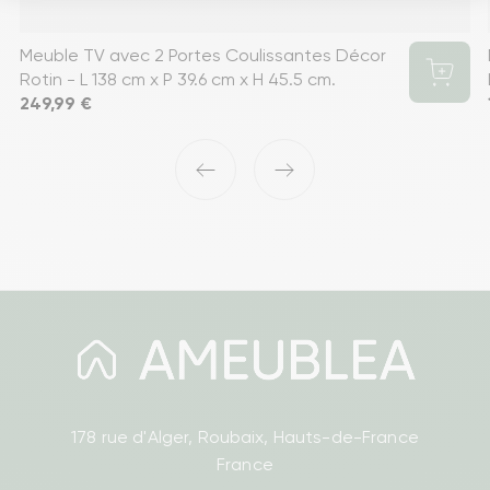
Meuble TV avec 2 Portes Coulissantes Décor
Rotin - L 138 cm x P 39.6 cm x H 45.5 cm.
Prix
249,99 €
‹
›
178 rue d'Alger, Roubaix, Hauts-de-France
France