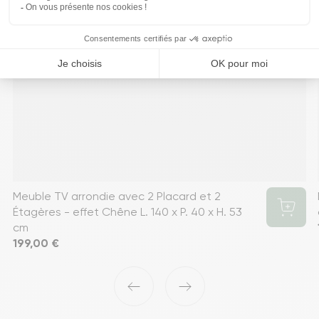
Meuble TV arrondie avec 2 Placard et 2
Étagères - effet Chêne L. 140 x P. 40 x H. 53
cm
Prix
199,00 €
‹
›