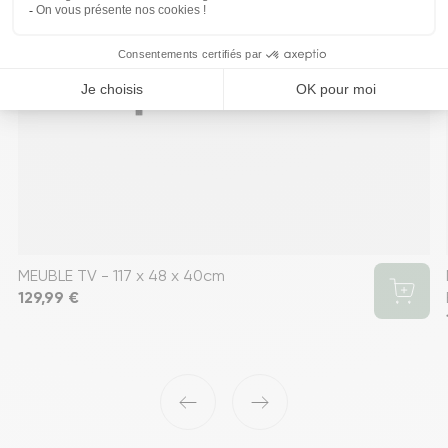
MEUBLE TV - 117 x 48 x 40cm
Prix
129,99 €
‹
›