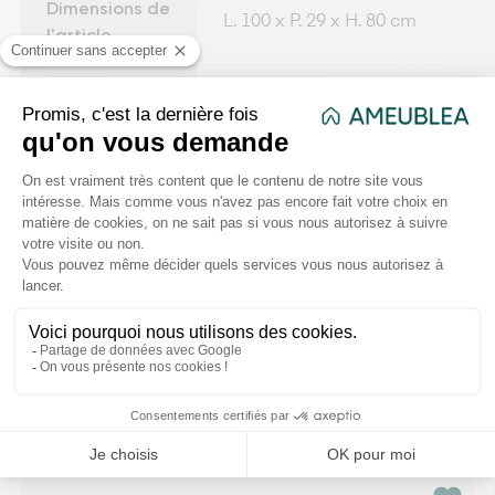
Dimensions de
L. 100 x P. 29 x H. 80 cm
l'article
Matière
Bois - Métal
Poids net
25,500 kg
Dimensions de
L. 101.5 x P. 12 x H. 39 cm
l'emballage
Temps
d'assemblage
45
(en minute)
VOUS AIMEREZ AUSSI