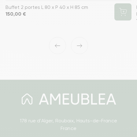
Buffet 2 portes L 80 x P 40 x H 85 cm
Prix
150,00 €
‹
›
178 rue d'Alger, Roubaix, Hauts-de-France
France