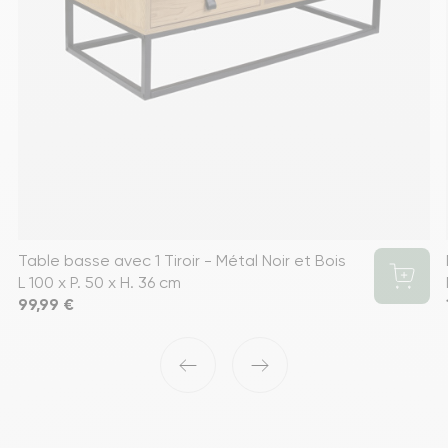
Table basse avec 1 Tiroir - Métal Noir et Bois
L 100 x P. 50 x H. 36 cm
Prix
99,99 €
‹
›