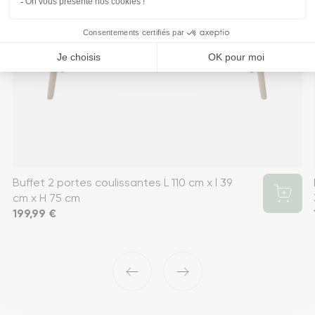
Buffet 2 portes coulissantes L 110 cm x l 39
cm x H 75 cm
Prix
199,99 €
‹
›